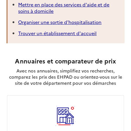
Mettre en place des services d'aide et de
soins à domicile
02 41 61 29 91
Contact
Organiser une sortie d'hospitalisation
Site internet
Rapport HAS
Voir la fiche
Trouver un établissement d'accueil
Mis à jour le : 30/04/2026
Source des données : CNSA
Annuaires et comparateur de prix
CLIC de Loir à Loire
Avec nos annuaires, simplifiez vos recherches,
Adresse
Place des Droits de l'Homme et du Citoyen - Village
comparez les prix des EHPAD ou orientez-vous sur le
Pierre Rabhi
site de votre département pour vos démarches
49124
-
Saint-Barthélemy-d'Anjou
02 41 95 28 34
Contact
Site internet
Rapport HAS
Voir la fiche