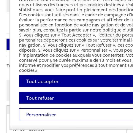
Modifier ma recherche
nous utilisons des traceurs et des cookies destinés à réal
statistiques, vous faire profiter pleinement des fonction
Des cookies sont utilisés dans le cadre de campagne d
évaluer la performance des campagnes et afficher de la
Ajouter cette recherche aux favoris
personnalisée en fonction de votre navigation et de vot
savoir plus, consultez la partie sur notre politique d'uti
Si vous cliquez sur « Tout Accepter », l’éditeur du porta
partenaires déposeront ces cookies sur votre terminal l
Filtrer
navigation. Si vous cliquez sur « Tout Refuser », ces co
déposés. Si vous cliquez sur « Personnaliser », vous pou
l’implantation de cookies auxquels vous consentez. Vot
conservé pour une durée maximale de 13 mois et vous
informé et modifier vos préférences à tout moment sur
Trier par :
cookies ».
Tout accepter
Afficher les résultats par:
Mode liste
Mode carte
Tout refuser
CIAS-CLIC Saumur Val-de-Loire
Personnaliser
Adresse
11 rue du maréchal Leclerc
49400
-
Saumur