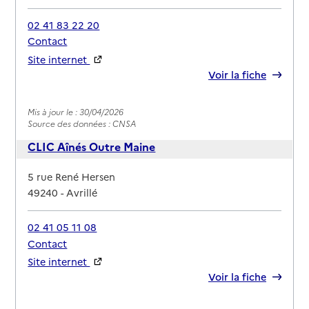
02 41 83 22 20
Contact
Site internet
Rapport HAS
Voir la fiche
Mis à jour le : 30/04/2026
Source des données : CNSA
CLIC Aînés Outre Maine
Adresse
5 rue René Hersen
49240
-
Avrillé
02 41 05 11 08
Contact
Site internet
Rapport HAS
Voir la fiche