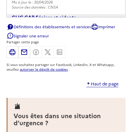
Mis à jour le : 30/04/2026
Source des données : CNSA
CLIC CAP Séniors et aidants
Définitions des établissements et services
Imprimer
Adresse
Centre communal d'action Sociale - BP 80011 -
Cedex 02
Signaler une erreur
Partager cette page
49000
-
Angers
Imprimer
Partager par email
Partager sur Facebook
Partager sur X
Partager sur Linkedin
02 41 05 49 05
Contact
Si vous souhaitez partager sur Facebook, LinkedIn, X et Whatsapp,
veuillez
autoriser le dépôt de cookies
.
Site internet
Rapport HAS
Voir la fiche
Haut de page
Mis à jour le : 30/04/2026
Source des données : CNSA
CLIC de l'Anjou Bleu
Vous êtes dans une situation
Adresse
d’urgence ?
Route d'Aviré - Maison du Pays
49500
-
Segré-en-Anjou Bleu