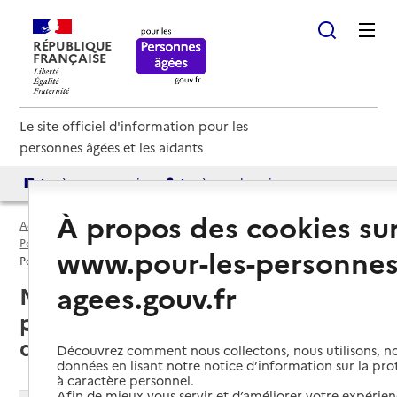
RÉPUBLIQUE
FRANÇAISE
Le site officiel d'information pour les
personnes âgées et les aidants
Accès aux annuaires
Accès par besoin
À propos des cookies su
Accueil
Espace annuaire
Points d'information par département
Maine-et-Loire (49)
www.pour-les-personnes
Point d'information local dédié aux personnes âgées
agees.gouv.fr
Maine-et-Loire (49) : liste des 9
points d'information locaux
dédiés aux personnes âgées
Découvrez comment nous collectons, nous utilisons, no
données en lisant notre notice d’information sur la pr
à caractère personnel.
Afin de mieux vous servir et d’améliorer votre expérienc