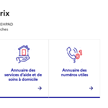
rix
es EHPAD
rches
Annuaire des
Annuaire des
services d’aide et de
numéros utiles
soins à domicile