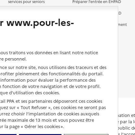
services pour seniors
Préparer l'entrée en EHPAD
Vivre chez un proche
Aides financières en EHPAD
r www.pour-les-
Vivre en accueil familial
Prévention, accompagnement
et soins
Autres solutions de logement
Comprendre les prix en
EHPAD
us traitons vos données en lisant notre notice
Droits en EHPAD
re personnel.
ce sur notre site, nous utilisons des traceurs et des
Fin de vie en EHPAD
 profiter pleinement des fonctionnalités du portail.
d’information pour évaluer la performance des
 fonction de votre navigation et de votre profil.
ique d'utilisation des cookies.
tail PPA et ses partenaires déposeront ces cookies
iquez sur « Tout Refuser », ces cookies ne seront pas
ourrez choisir l’implantation de cookies auxquels
Portail national d'information 
urée maximale de 13 mois et vous pouvez être
et de leurs proches, créé par la l
 la page « Gérer les cookies ».
et animé par le Service public 
partenaires engagés dans l'acc