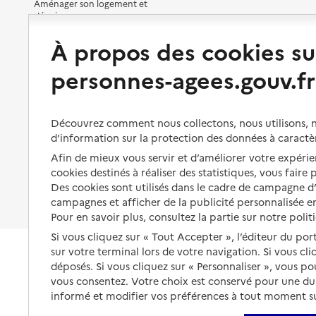
Aménager son logement et
Contact
s'équiper
Aides financières
Site internet
À propos des cookies su
Préserver son autonomie et sa
Solutions d'accueil temporaire
Rapport HAS
santé
Voir la fiche
personnes-agees.gouv.fr
Partager son logement
Organiser à l'avance sa propre
Mis à jour le : 30/04/2026
protection
Vivre à domicile avec une
Source des données : CNSA
maladie ou un handicap
Les mesures de protection
Découvrez comment nous collectons, nous utilisons, no
CLIC des Portes de Bretagne
d’information sur la protection des données à caractè
Être hospitalisé
Les obligations de la famille
Afin de mieux vous servir et d’améliorer votre expérien
Adresse
4 Jardins de la Trémoille
Fin de vie à domicile
cookies destinés à réaliser des statistiques, vous faire
À qui s’adresser ?
35500
-
Vitré
Des cookies sont utilisés dans le cadre de campagne 
Les politiques du grand âge
campagnes et afficher de la publicité personnalisée en
02 99 74 33 01
Pour en savoir plus, consultez la partie sur notre polit
Contact
Si vous cliquez sur « Tout Accepter », l’éditeur du por
sur votre terminal lors de votre navigation. Si vous cl
Site internet
déposés. Si vous cliquez sur « Personnaliser », vous p
Rapport HAS
vous consentez. Votre choix est conservé pour une d
Voir la fiche
informé et modifier vos préférences à tout moment sur
Mis à jour le : 30/04/2026