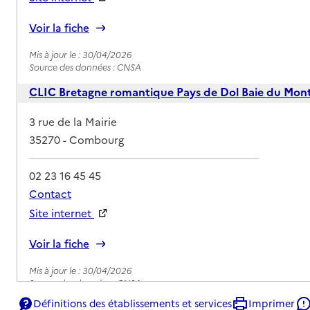
Rapport HAS
Voir la fiche
Mis à jour le : 30/04/2026
Source des données : CNSA
CLIC Bretagne romantique Pays de Dol Baie du Mont
Adresse
3 rue de la Mairie
35270
-
Combourg
02 23 16 45 45
Contact
Site internet
Rapport HAS
Voir la fiche
Mis à jour le : 30/04/2026
Source des données : CNSA
Définitions des établissements et services
Imprimer
CLIC de l'Ille et de l'Illet