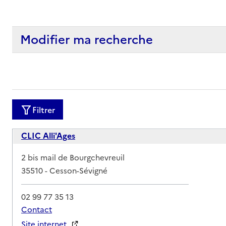
Modifier ma recherche
Filtrer
CLIC Alli'Ages
Adresse
2 bis mail de Bourgchevreuil
35510
-
Cesson-Sévigné
02 99 77 35 13
Contact
Site internet