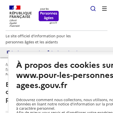
RÉPUBLIQUE
FRANÇAISE
Le site officiel d'information pour les
personnes âgées et les aidants
Accès aux annuaires
Accès par besoin
À propos des cookies su
Accueil
Espace annuaire
Points d'information par département
Bas-Rhin (67)
www.pour-les-personnes
Point d'information local dédié aux personnes âgées
agees.gouv.fr
Bas-Rhin (67) : liste des 10 points
d'information locaux dédiés aux
personnes âgées
Découvrez comment nous collectons, nous utilisons, no
données en lisant notre notice d’information sur la pr
à caractère personnel.
Afin de mieux vous servir et d’améliorer votre expérienc