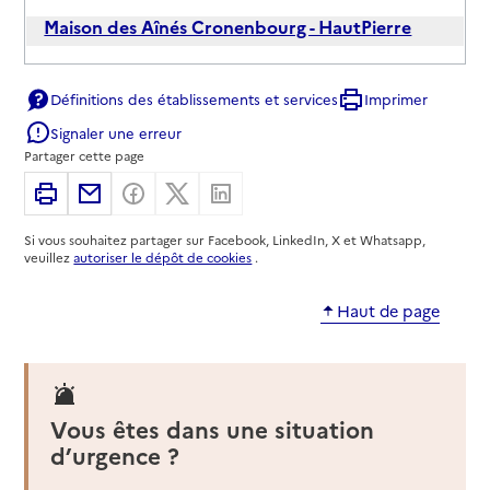
Maison des Aînés Cronenbourg - HautPierre
Adresse
27 rue Herschel - Centre médico-social
Définitions des établissements et services
Imprimer
67000
-
Strasbourg
Signaler une erreur
03 68 98 51 93
Partager cette page
Site internet
Imprimer
Partager par email
Partager sur Facebook
Partager sur X
Partager sur Linkedin
Rapport HAS
Voir la fiche
Si vous souhaitez partager sur Facebook, LinkedIn, X et Whatsapp,
veuillez
autoriser le dépôt de cookies
.
Mis à jour le : 30/04/2026
Source des données : CNSA
Haut de page
Maison des Aînés et des Aidants
Adresse
16 B place du Marché aux Choux
67600
-
Sélestat
Vous êtes dans une situation
03 88 58 85 80
d’urgence ?
Contact