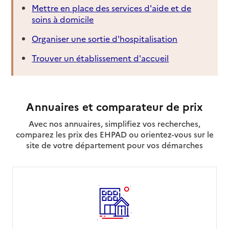
Site internet
Mettre en place des services d'aide et de
Rapport HAS
Voir la fiche
soins à domicile
Organiser une sortie d'hospitalisation
Mis à jour le : 30/04/2026
Source des données : CNSA
Trouver un établissement d'accueil
Maison des Aînés Gare - Tribunal Cathédrale -
Centre Ville
Adresse
1 petite rue de la Fonderie
Annuaires et comparateur de prix
67000
-
Strasbourg
Avec nos annuaires, simplifiez vos recherches,
comparez les prix des EHPAD ou orientez-vous sur le
03 88 15 77 50
site de votre département pour vos démarches
Site internet
Rapport HAS
Voir la fiche
Mis à jour le : 30/04/2026
Source des données : CNSA
Maison des Aînés Koenigshoffen - Montagne
Verte - Elsau