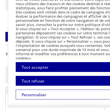
Modifier ma recherche
nous utilisons des traceurs et des cookies destinés à réal
statistiques, vous faire profiter pleinement des fonction
Des cookies sont utilisés dans le cadre de campagne d
évaluer la performance des campagnes et afficher de la
Ajouter cette recherche aux favoris
personnalisée en fonction de votre navigation et de vot
savoir plus, consultez la partie sur notre politique d'uti
Si vous cliquez sur « Tout Accepter », l’éditeur du porta
partenaires déposeront ces cookies sur votre terminal l
Filtrer
navigation. Si vous cliquez sur « Tout Refuser », ces co
déposés. Si vous cliquez sur « Personnaliser », vous pou
l’implantation de cookies auxquels vous consentez. Vot
conservé pour une durée maximale de 13 mois et vous
informé et modifier vos préférences à tout moment sur
Trier par :
cookies ».
Tout accepter
Afficher les résultats par:
Mode liste
Mode carte
Tout refuser
Maison des Aînés Bourse - Krutenau
Personnaliser
Adresse
15 rue de Genève - Centre médico-social - Espace
Belin