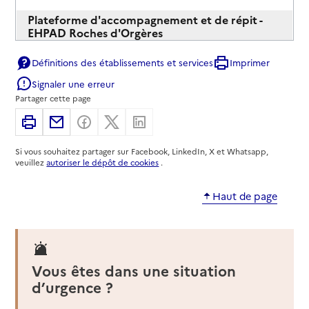
Plateforme d'accompagnement et de répit -
EHPAD Roches d'Orgères
Adresse
Rue du Lavoir
Définitions des établissements et services
Imprimer
21410
-
Fleurey-sur-Ouche
Signaler une erreur
Partager cette page
03 80 76 05 76
Imprimer
Partager par email
Partager sur Facebook
Partager sur X
Partager sur Linkedin
Contact
Rapport HAS
Si vous souhaitez partager sur Facebook, LinkedIn, X et Whatsapp,
Mis à jour le : 30/04/2026
veuillez
autoriser le dépôt de cookies
.
Source des données : CNSA
Haut de page
Vous êtes dans une situation
d’urgence ?