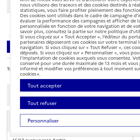
Modifier ma recherche
nous utilisons des traceurs et des cookies destinés à réal
statistiques, vous faire profiter pleinement des fonction
Des cookies sont utilisés dans le cadre de campagne d
évaluer la performance des campagnes et afficher de la
Ajouter cette recherche aux favoris
personnalisée en fonction de votre navigation et de vot
savoir plus, consultez la partie sur notre politique d'uti
Si vous cliquez sur « Tout Accepter », l’éditeur du porta
partenaires déposeront ces cookies sur votre terminal l
Filtrer
navigation. Si vous cliquez sur « Tout Refuser », ces co
déposés. Si vous cliquez sur « Personnaliser », vous pou
l’implantation de cookies auxquels vous consentez. Vot
conservé pour une durée maximale de 13 mois et vous
informé et modifier vos préférences à tout moment sur
Trier par :
cookies ».
Tout accepter
Afficher les résultats par:
Mode liste
Mode carte
Tout refuser
Plateforme d'accompagnement et de répit -
Personnaliser
Centre d'accueil de jour Marguerite Verot -
FEDOSAD
Adresse