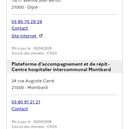
15/17 avenue Jean Bertin
21000
-
Dijon
03 80 70 29 29
Contact
Site internet
Rapport HAS
Mis à jour le : 30/04/2026
Source des données : CNSA
Plateforme d'accompagnement et de répit -
Centre hospitalier intercommunal Montbard
Adresse
24 rue Auguste Carré
21500
-
Montbard
03 80 91 21 21
Contact
Rapport HAS
Mis à jour le : 30/04/2026
Source des données : CNSA