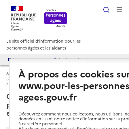
RÉPUBLIQUE
FRANÇAISE
Le site officiel d'information pour les
personnes âgées et les aidants
Accès aux annuaires
Accès par besoin
À propos des cookies su
Accueil
Espace annuaire
Points d'information par département
Côte-d'Or (21)
www.pour-les-personnes
Plateforme d’accompagnement et de répit (PFR)
agees.gouv.fr
Côte-d'Or (21) : liste des 3
plateformes d’accompagnement
et de répit (PFR)
Découvrez comment nous collectons, nous utilisons, no
données en lisant notre notice d’information sur la pr
à caractère personnel.
Afin de mieux vous servir et d’améliorer votre expérienc