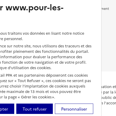
r www.pour-les-
Vivre en accueil familial
Prévention, accompagnement
et soins
Autres solutions de logement
Comprendre les prix en
EHPAD
us traitons vos données en lisant notre notice
Droits en EHPAD
re personnel.
ce sur notre site, nous utilisons des traceurs et des
Fin de vie en EHPAD
 profiter pleinement des fonctionnalités du portail.
d’information pour évaluer la performance des
 fonction de votre navigation et de votre profil.
ique d'utilisation des cookies.
tail PPA et ses partenaires déposeront ces cookies
iquez sur « Tout Refuser », ces cookies ne seront pas
ourrez choisir l’implantation de cookies auxquels
Portail national d'information 
urée maximale de 13 mois et vous pouvez être
et de leurs proches, créé par la l
 la page « Gérer les cookies ».
et animé par le Service public 
partenaires engagés dans l'acc
leurs aidants.
pter
Tout refuser
Personnaliser