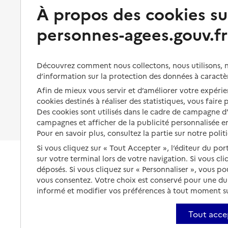
Préserver son autonomie et sa
À propos des cookies su
Solutions d'accueil temporaire
santé
personnes-agees.gouv.fr
Partager son logement
Organiser à l'avance sa propre
protection
Vivre à domicile avec une
maladie ou un handicap
Les mesures de protection
Découvrez comment nous collectons, nous utilisons, no
Être hospitalisé
d’information sur la protection des données à caractè
Les obligations de la famille
Afin de mieux vous servir et d’améliorer votre expérien
Fin de vie à domicile
À qui s’adresser ?
cookies destinés à réaliser des statistiques, vous faire
Des cookies sont utilisés dans le cadre de campagne 
Les politiques du grand âge
campagnes et afficher de la publicité personnalisée en
Pour en savoir plus, consultez la partie sur notre polit
Si vous cliquez sur « Tout Accepter », l’éditeur du por
sur votre terminal lors de votre navigation. Si vous cl
déposés. Si vous cliquez sur « Personnaliser », vous p
vous consentez. Votre choix est conservé pour une d
informé et modifier vos préférences à tout moment sur
Tout acce