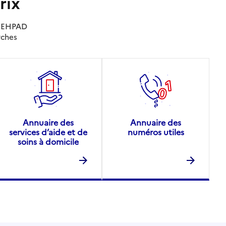
rix
es EHPAD
rches
Annuaire des
Annuaire des
services d’aide et de
numéros utiles
soins à domicile