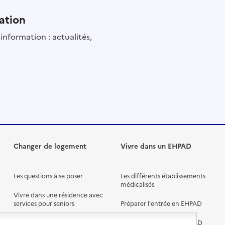
ation
information : actualités,
Changer de logement
Vivre dans un EHPAD
Les questions à se poser
Les différents établissements
médicalisés
Vivre dans une résidence avec
services pour seniors
Préparer l'entrée en EHPAD
Vivre chez un proche
Aides financières en EHPAD