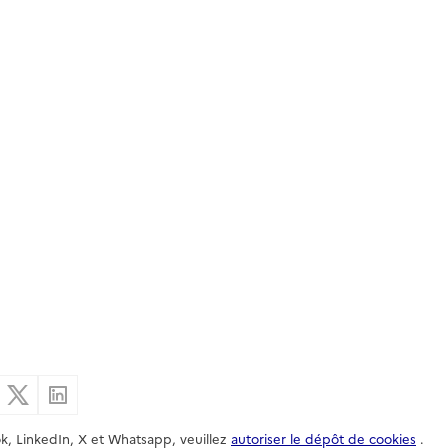
er par email
Partager sur Facebook
Partager sur X
Partager sur Linkedin
k, LinkedIn, X et Whatsapp, veuillez
autoriser le dépôt de cookies
.