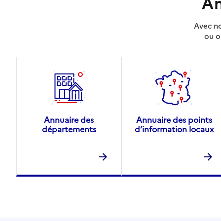
An
Avec no
ou o
Annuaire des
Annuaire des points
départements
d’information locaux