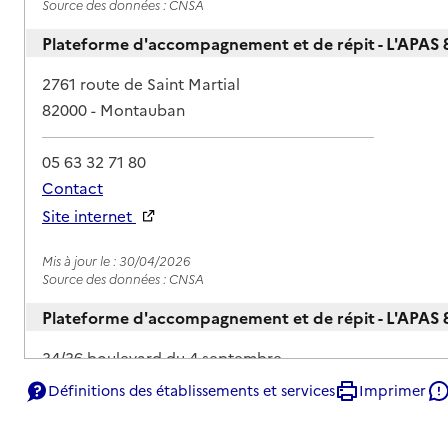
Source des données : CNSA
Plateforme d'accompagnement et de répit - L'APAS 
Adresse
2761 route de Saint Martial
82000
-
Montauban
05 63 32 71 80
Contact
Site internet
Rapport HAS
Mis à jour le : 30/04/2026
Source des données : CNSA
Plateforme d'accompagnement et de répit - L'APAS 
Adresse
34/36 boulevard du 4 septembre
82100
-
Castelsarrasin
Définitions des établissements et services
Imprimer
05 63 32 71 80