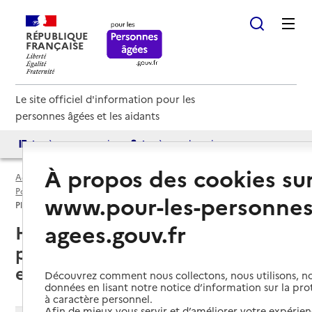
RÉPUBLIQUE
FRANÇAISE
Le site officiel d'information pour les
personnes âgées et les aidants
Accès aux annuaires
Accès par besoin
À propos des cookies su
Accueil
Espace annuaire
Points d'information par département
Haute-Saône (70)
www.pour-les-personnes
Plateforme d’accompagnement et de répit (PFR)
agees.gouv.fr
Haute-Saône (70) : liste des 4
plateformes d’accompagnement
et de répit (PFR)
Découvrez comment nous collectons, nous utilisons, no
données en lisant notre notice d’information sur la pr
à caractère personnel.
Afin de mieux vous servir et d’améliorer votre expérienc