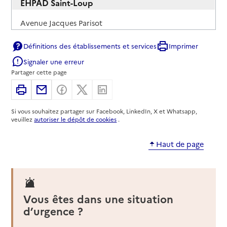
EHPAD Saint-Loup
Adresse
Avenue Jacques Parisot
70800
-
Saint-Loup-sur-Semouse
Définitions des établissements et services
Imprimer
03 84 49 01 00
Signaler une erreur
Contact
Partager cette page
Rapport HAS
Imprimer
Partager par email
Partager sur Facebook
Partager sur X
Partager sur Linkedin
Mis à jour le : 30/04/2026
Source des données : CNSA
Si vous souhaitez partager sur Facebook, LinkedIn, X et Whatsapp,
veuillez
autoriser le dépôt de cookies
.
Plateforme d'accompagnement et de répit -
Résidence Pré aux Moines Cirey
Haut de page
Adresse
8 Rue du Château
70190
-
Cirey
03 84 91 96 00
Vous êtes dans une situation
Contact
d’urgence ?
Rapport HAS
Mis à jour le : 30/04/2026