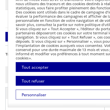
Modifier ma recherche
nous utilisons des traceurs et des cookies destinés à réal
statistiques, vous faire profiter pleinement des fonction
Des cookies sont utilisés dans le cadre de campagne d
évaluer la performance des campagnes et afficher de la
Ajouter cette recherche aux favoris
personnalisée en fonction de votre navigation et de vot
savoir plus, consultez la partie sur notre politique d'uti
Si vous cliquez sur « Tout Accepter », l’éditeur du porta
partenaires déposeront ces cookies sur votre terminal l
Filtrer
navigation. Si vous cliquez sur « Tout Refuser », ces co
déposés. Si vous cliquez sur « Personnaliser », vous pou
l’implantation de cookies auxquels vous consentez. Vot
conservé pour une durée maximale de 13 mois et vous
informé et modifier vos préférences à tout moment sur
Trier par :
cookies ».
Tout accepter
Afficher les résultats par:
Mode liste
Mode carte
Tout refuser
Plateforme d'accompagnement et de répit -
Personnaliser
EHPAD de Neurey
Adresse
Grande Rue