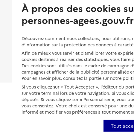
Préserver son autonomie et sa
À propos des cookies su
Solutions d'accueil temporaire
santé
personnes-agees.gouv.fr
Partager son logement
Organiser à l'avance sa propre
protection
Vivre à domicile avec une
maladie ou un handicap
Les mesures de protection
Découvrez comment nous collectons, nous utilisons, no
Être hospitalisé
d’information sur la protection des données à caractè
Les obligations de la famille
Afin de mieux vous servir et d’améliorer votre expérien
Fin de vie à domicile
À qui s’adresser ?
cookies destinés à réaliser des statistiques, vous faire
Des cookies sont utilisés dans le cadre de campagne 
Les politiques du grand âge
campagnes et afficher de la publicité personnalisée en
Pour en savoir plus, consultez la partie sur notre polit
Si vous cliquez sur « Tout Accepter », l’éditeur du por
sur votre terminal lors de votre navigation. Si vous cl
déposés. Si vous cliquez sur « Personnaliser », vous p
vous consentez. Votre choix est conservé pour une d
informé et modifier vos préférences à tout moment sur
Tout acce