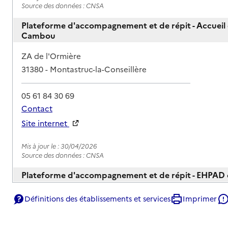
Source des données : CNSA
Plateforme d'accompagnement et de répit - Accueil d
Cambou
Adresse
ZA de l'Ormière
31380
-
Montastruc-la-Conseillère
05 61 84 30 69
Contact
Site internet
Rapport HAS
Mis à jour le : 30/04/2026
Source des données : CNSA
Plateforme d'accompagnement et de répit - EHPAD
Adresse
15 impasse de la Cadène
Définitions des établissements et services
Imprimer
31000
-
Toulouse