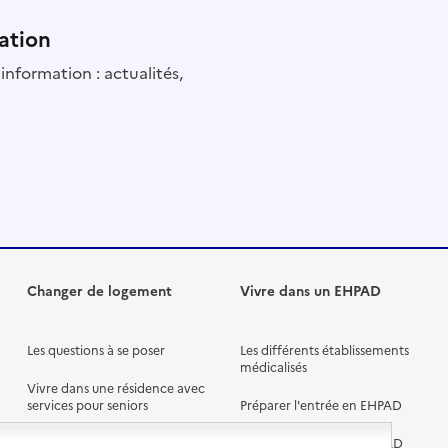
ation
information : actualités,
Changer de logement
Vivre dans un EHPAD
Les questions à se poser
Les différents établissements
médicalisés
Vivre dans une résidence avec
services pour seniors
Préparer l'entrée en EHPAD
Vivre chez un proche
Aides financières en EHPAD