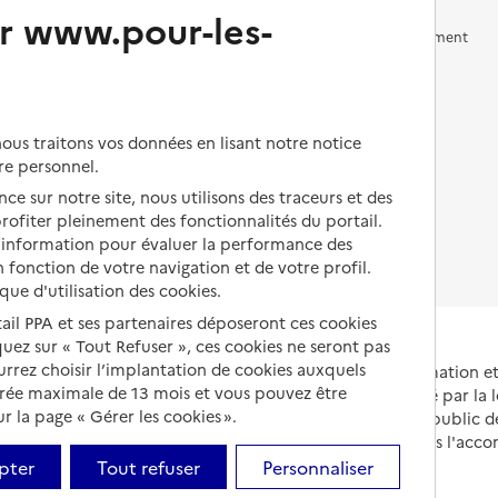
r www.pour-les-
Vivre en accueil familial
Prévention, accompagnement
et soins
Autres solutions de logement
Comprendre les prix en
EHPAD
us traitons vos données en lisant notre notice
Droits en EHPAD
re personnel.
ce sur notre site, nous utilisons des traceurs et des
Fin de vie en EHPAD
 profiter pleinement des fonctionnalités du portail.
d’information pour évaluer la performance des
 fonction de votre navigation et de votre profil.
ique d'utilisation des cookies.
tail PPA et ses partenaires déposeront ces cookies
iquez sur « Tout Refuser », ces cookies ne seront pas
ourrez choisir l’implantation de cookies auxquels
Portail national d'information 
urée maximale de 13 mois et vous pouvez être
et de leurs proches, créé par la l
 la page « Gérer les cookies ».
et animé par le Service public 
partenaires engagés dans l'acc
leurs aidants.
pter
Tout refuser
Personnaliser