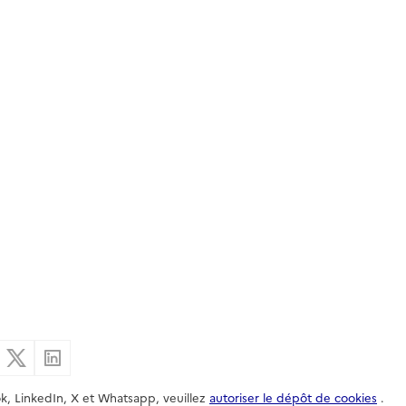
er par email
Partager sur Facebook
Partager sur X
Partager sur Linkedin
k, LinkedIn, X et Whatsapp, veuillez
autoriser le dépôt de cookies
.