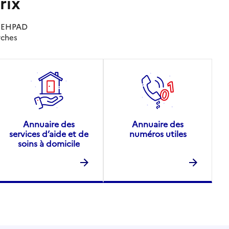
rix
es EHPAD
rches
Annuaire des
Annuaire des
services d’aide et de
numéros utiles
soins à domicile