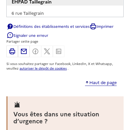
EHPAD Taillegrain
Adresse
6 rue Taillegrain
18000
-
Bourges
Définitions des établissements et services
Imprimer
02 48 23 72 00
Signaler une erreur
Contact
Partager cette page
Rapport HAS
Imprimer
Partager par email
Partager sur Facebook
Partager sur X
Partager sur Linkedin
Mis à jour le : 30/04/2026
Source des données : CNSA
Si vous souhaitez partager sur Facebook, LinkedIn, X et Whatsapp,
veuillez
autoriser le dépôt de cookies
.
Haut de page
Vous êtes dans une situation
d’urgence ?