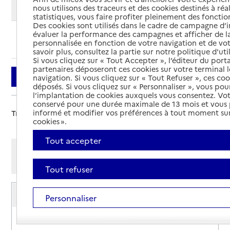
Modifier ma recherche
nous utilisons des traceurs et des cookies destinés à réal
statistiques, vous faire profiter pleinement des fonction
Des cookies sont utilisés dans le cadre de campagne d
évaluer la performance des campagnes et afficher de la
Ajouter cette recherche aux favoris
personnalisée en fonction de votre navigation et de vot
savoir plus, consultez la partie sur notre politique d'uti
Si vous cliquez sur « Tout Accepter », l’éditeur du porta
partenaires déposeront ces cookies sur votre terminal l
Filtrer
navigation. Si vous cliquez sur « Tout Refuser », ces co
déposés. Si vous cliquez sur « Personnaliser », vous pou
l’implantation de cookies auxquels vous consentez. Vot
conservé pour une durée maximale de 13 mois et vous
informé et modifier vos préférences à tout moment sur
Trier par :
cookies ».
Tout accepter
Afficher les résultats par:
Mode liste
Mode carte
Tout refuser
Plateforme d'accompagnement et de répit -
Personnaliser
Centre accueil de jour itinérant
Adresse
1 route d'Issoudun