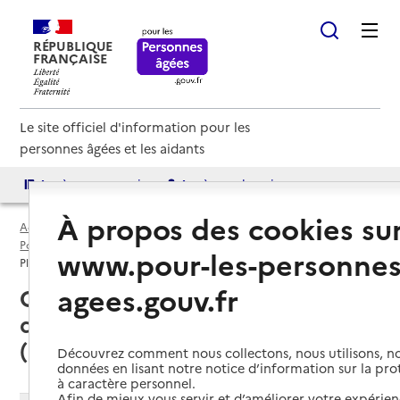
RÉPUBLIQUE
FRANÇAISE
Le site officiel d'information pour les
personnes âgées et les aidants
Accès aux annuaires
Accès par besoin
À propos des cookies su
Accueil
Espace annuaire
Points d'information par département
Cher (18)
www.pour-les-personnes
Plateforme d’accompagnement et de répit (PFR)
agees.gouv.fr
Cher (18) : liste des 3 plateformes
d’accompagnement et de répit
(PFR)
Découvrez comment nous collectons, nous utilisons, no
données en lisant notre notice d’information sur la pr
à caractère personnel.
Afin de mieux vous servir et d’améliorer votre expérienc