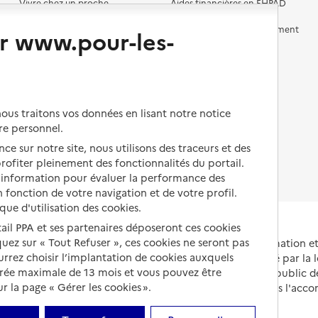
Vivre chez un proche
Aides financières en EHPAD
Vivre en accueil familial
Prévention, accompagnement
r www.pour-les-
et soins
Autres solutions de logement
Comprendre les prix en
EHPAD
Droits en EHPAD
us traitons vos données en lisant notre notice
re personnel.
Fin de vie en EHPAD
ce sur notre site, nous utilisons des traceurs et des
 profiter pleinement des fonctionnalités du portail.
d’information pour évaluer la performance des
 fonction de votre navigation et de votre profil.
ique d'utilisation des cookies.
tail PPA et ses partenaires déposeront ces cookies
iquez sur « Tout Refuser », ces cookies ne seront pas
Portail national d'information 
ourrez choisir l’implantation de cookies auxquels
et de leurs proches, créé par la l
urée maximale de 13 mois et vous pouvez être
et animé par le Service public 
 la page « Gérer les cookies ».
partenaires engagés dans l'acc
leurs aidants.