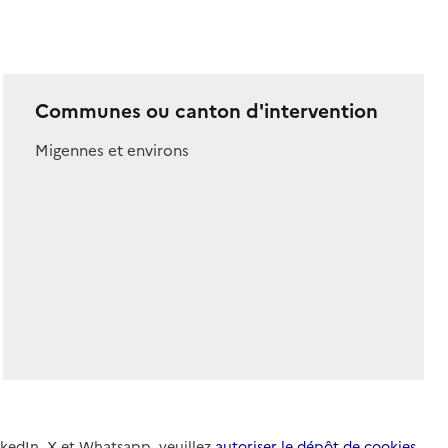
Communes ou canton d'intervention
Migennes et environs
nkedIn, X et Whatsapp, veuillez
autoriser le dépôt de cookies
.