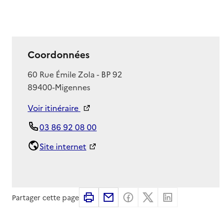
Coordonnées
Adresse
60 Rue Émile Zola - BP 92
89400
-
Migennes
Voir itinéraire
03 86 92 08 00
Site internet
Imprimer
Partager par email
Partager sur Faceboo
Partager sur X
Partager su
Partager cette page