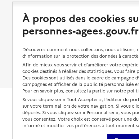
Préserver son autonomie et sa
Solutions d'accueil temporaire
santé
À propos des cookies su
Partager son logement
Organiser à l'avance sa propre
personnes-agees.gouv.fr
protection
Vivre à domicile avec une
maladie ou un handicap
Les mesures de protection
Être hospitalisé
Découvrez comment nous collectons, nous utilisons, no
Les obligations de la famille
d’information sur la protection des données à caractè
Fin de vie à domicile
À qui s’adresser ?
Afin de mieux vous servir et d’améliorer votre expérien
cookies destinés à réaliser des statistiques, vous faire
Les politiques du grand âge
Des cookies sont utilisés dans le cadre de campagne 
campagnes et afficher de la publicité personnalisée en
Pour en savoir plus, consultez la partie sur notre polit
Si vous cliquez sur « Tout Accepter », l’éditeur du por
sur votre terminal lors de votre navigation. Si vous cl
déposés. Si vous cliquez sur « Personnaliser », vous p
vous consentez. Votre choix est conservé pour une d
informé et modifier vos préférences à tout moment sur