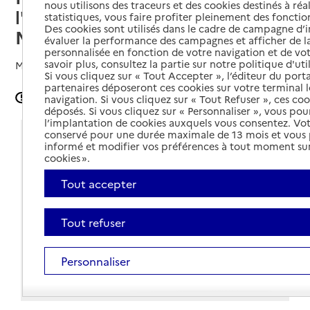
nous utilisons des traceurs et des cookies destinés à réal
l'autonomie (MDA) - Site de
statistiques, vous faire profiter pleinement des fonction
Des cookies sont utilisés dans le cadre de campagne d
Mauléon
évaluer la performance des campagnes et afficher de la
personnalisée en fonction de votre navigation et de vot
savoir plus, consultez la partie sur notre politique d'uti
Mis à jour le
21/11/2025
Si vous cliquez sur « Tout Accepter », l’éditeur du porta
partenaires déposeront ces cookies sur votre terminal l
Signaler une erreur
navigation. Si vous cliquez sur « Tout Refuser », ces co
déposés. Si vous cliquez sur « Personnaliser », vous pou
l’implantation de cookies auxquels vous consentez. Vot
conservé pour une durée maximale de 13 mois et vous
Coordonnées
informé et modifier vos préférences à tout moment sur
cookies ».
Adresse
6 place de la Résistance
64130
-
Mauléon-Licharre
Tout accepter
Voir itinéraire
Tout refuser
05 59 04 64 64
Contact
Personnaliser
Site internet