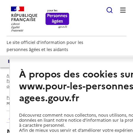
RÉPUBLIQUE
FRANÇAISE
Le site officiel d'information pour les
personnes âgées et les aidants
Accès aux annuaires
Accès par besoin
À propos des cookies su
Accueil
Espace annuaire
Points d'information locaux dédiés aux personnes âgées par
www.pour-les-personnes
département
agees.gouv.fr
Pyrénées-Atlantiques (64)
Mauléon-Licharre
Maison départementale de l'autonomie (MDA) - Site de Mauléon
Découvrez comment nous collectons, nous utilisons, no
Retour aux résultats de l'annuaire
données en lisant notre notice d’information sur la pr
à caractère personnel.
Maison départementale de
Afin de mieux vous servir et d’améliorer votre expérienc