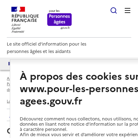
RÉPUBLIQUE
FRANÇAISE
Le site officiel d'information pour les
personnes âgées et les aidants
Accès aux annuaires
Accès par besoin
À propos des cookies su
Accueil
Espace annuaire
www.pour-les-personnes
Points d'information locaux dédiés aux personnes âgées par
département
agees.gouv.fr
Loiret (45)
Montargis
Orpadam CLIC
Retour aux résultats de l'annuaire
Découvrez comment nous collectons, nous utilisons, no
données en lisant notre notice d’information sur la pr
Orpadam CLIC
à caractère personnel.
Afin de mieux vous servir et d’améliorer votre expérienc