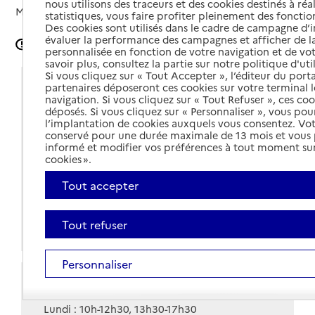
nous utilisons des traceurs et des cookies destinés à réal
Mis à jour le
02/05/2024
statistiques, vous faire profiter pleinement des fonction
Des cookies sont utilisés dans le cadre de campagne d
évaluer la performance des campagnes et afficher de la
Signaler une erreur
personnalisée en fonction de votre navigation et de vot
savoir plus, consultez la partie sur notre politique d'uti
Si vous cliquez sur « Tout Accepter », l’éditeur du porta
Coordonnées
partenaires déposeront ces cookies sur votre terminal l
navigation. Si vous cliquez sur « Tout Refuser », ces co
déposés. Si vous cliquez sur « Personnaliser », vous pou
Adresse
25 rue du Faubourg de la Chaussée
l’implantation de cookies auxquels vous consentez. Vot
45200
-
Montargis
conservé pour une durée maximale de 13 mois et vous
informé et modifier vos préférences à tout moment sur
Voir itinéraire
cookies ».
02 38 85 85 33
Tout accepter
Contact
Tout refuser
Site internet
Personnaliser
Horaires
Lundi : 10h-12h30, 13h30-17h30