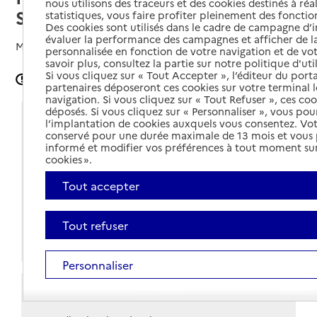
nous utilisons des traceurs et des cookies destinés à réal
Solidarité
statistiques, vous faire profiter pleinement des fonction
Des cookies sont utilisés dans le cadre de campagne d
évaluer la performance des campagnes et afficher de la
Mis à jour le
02/05/2024
personnalisée en fonction de votre navigation et de vot
savoir plus, consultez la partie sur notre politique d'uti
Si vous cliquez sur « Tout Accepter », l’éditeur du porta
Signaler une erreur
partenaires déposeront ces cookies sur votre terminal l
navigation. Si vous cliquez sur « Tout Refuser », ces co
déposés. Si vous cliquez sur « Personnaliser », vous pou
Coordonnées
l’implantation de cookies auxquels vous consentez. Vot
conservé pour une durée maximale de 13 mois et vous
informé et modifier vos préférences à tout moment sur
Adresse
Place Jean Moulin
cookies ».
37290
-
Preuilly-sur-Claise
Tout accepter
Voir itinéraire
02 47 94 64 76
Tout refuser
Site internet
Personnaliser
Horaires