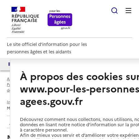
RÉPUBLIQUE
FRANÇAISE
Le site officiel d'information pour les
personnes âgées et les aidants
Accès aux annuaires
Accès par besoin
À propos des cookies su
Accueil
Espace annuaire
www.pour-les-personnes
Points d'information locaux dédiés aux personnes âgées par
département
agees.gouv.fr
Indre-et-Loire (37)
Preuilly-sur-Claise
Maison Départementale de la Solidarité
Découvrez comment nous collectons, nous utilisons, no
Retour aux résultats de l'annuaire
données en lisant notre notice d’information sur la pr
à caractère personnel.
Afin de mieux vous servir et d’améliorer votre expérienc
Maison Départementale de la