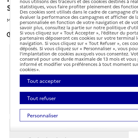
nous utilisons des traceurs et des cookies destinés à réal
Solidarité
statistiques, vous faire profiter pleinement des fonction
Des cookies sont utilisés dans le cadre de campagne d
évaluer la performance des campagnes et afficher de la
Mis à jour le
02/05/2024
personnalisée en fonction de votre navigation et de vot
savoir plus, consultez la partie sur notre politique d'uti
Si vous cliquez sur « Tout Accepter », l’éditeur du porta
Signaler une erreur
partenaires déposeront ces cookies sur votre terminal l
navigation. Si vous cliquez sur « Tout Refuser », ces co
déposés. Si vous cliquez sur « Personnaliser », vous pou
Coordonnées
l’implantation de cookies auxquels vous consentez. Vot
conservé pour une durée maximale de 13 mois et vous
informé et modifier vos préférences à tout moment sur
Adresse
1 rue de Beauregard
cookies ».
37110
-
Château-Renault
Tout accepter
Voir itinéraire
02 47 29 50 94
Tout refuser
Site internet
Personnaliser
Horaires