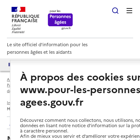
RÉPUBLIQUE
FRANÇAISE
Le site officiel d'information pour les
personnes âgées et les aidants
Accès aux annuaires
Accès par besoin
À propos des cookies su
Accueil
Espace annuaire
www.pour-les-personnes
Points d'information locaux dédiés aux personnes âgées par
département
agees.gouv.fr
Indre-et-Loire (37)
Château-Renault
Maison Départementale de la Solidarité
Découvrez comment nous collectons, nous utilisons, no
Retour aux résultats de l'annuaire
données en lisant notre notice d’information sur la pr
à caractère personnel.
Afin de mieux vous servir et d’améliorer votre expérienc
Maison Départementale de la