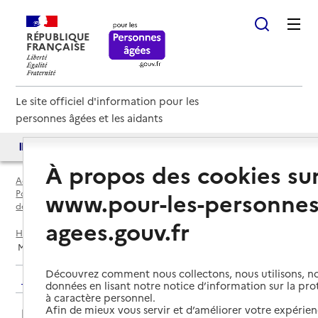
RÉPUBLIQUE
FRANÇAISE
Le site officiel d'information pour les
personnes âgées et les aidants
Accès aux annuaires
Accès par besoin
À propos des cookies su
Accueil
Espace annuaire
Points d'information locaux dédiés aux personnes âgées par
www.pour-les-personnes
département
agees.gouv.fr
Haute-Garonne (31)
Toulouse
Maison des Solidarités de Rangueil
Découvrez comment nous collectons, nous utilisons, no
Retour aux résultats de l'annuaire
données en lisant notre notice d’information sur la pr
à caractère personnel.
Maison des Solidarités de
Afin de mieux vous servir et d’améliorer votre expérienc