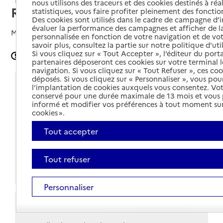
nous utilisons des traceurs et des cookies destinés à réal
Rangueil
statistiques, vous faire profiter pleinement des fonction
Des cookies sont utilisés dans le cadre de campagne d
évaluer la performance des campagnes et afficher de la
Mis à jour le
02/05/2024
personnalisée en fonction de votre navigation et de vot
savoir plus, consultez la partie sur notre politique d'uti
Si vous cliquez sur « Tout Accepter », l’éditeur du porta
Signaler une erreur
partenaires déposeront ces cookies sur votre terminal l
navigation. Si vous cliquez sur « Tout Refuser », ces co
déposés. Si vous cliquez sur « Personnaliser », vous pou
Coordonnées
l’implantation de cookies auxquels vous consentez. Vot
conservé pour une durée maximale de 13 mois et vous
Adresse
informé et modifier vos préférences à tout moment sur
39 rue Camille Desmoulins
cookies ».
31000
-
Toulouse
Tout accepter
Voir itinéraire
05 61 14 63 33
Tout refuser
Site internet
Personnaliser
Horaires