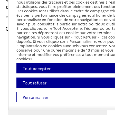
nous utilisons des traceurs et des cookies destinés à réal
d'Hautefort
statistiques, vous faire profiter pleinement des fonction
Des cookies sont utilisés dans le cadre de campagne d
évaluer la performance des campagnes et afficher de la
Mis à jour le
02/05/2024
personnalisée en fonction de votre navigation et de vot
savoir plus, consultez la partie sur notre politique d'uti
Si vous cliquez sur « Tout Accepter », l’éditeur du porta
Signaler une erreur
partenaires déposeront ces cookies sur votre terminal l
navigation. Si vous cliquez sur « Tout Refuser », ces co
déposés. Si vous cliquez sur « Personnaliser », vous pou
Coordonnées
l’implantation de cookies auxquels vous consentez. Vot
conservé pour une durée maximale de 13 mois et vous
Adresse
Rue Sylvain Floirat - Maison des Services Publics
informé et modifier vos préférences à tout moment sur
cookies ».
24390
-
Hautefort
Tout accepter
Voir itinéraire
05 53 02 07 70
Tout refuser
Site internet
Personnaliser
Horaires