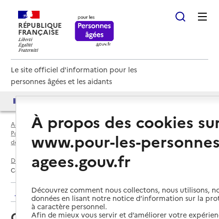
RÉPUBLIQUE
FRANÇAISE
Le site officiel d'information pour les
personnes âgées et les aidants
Accès aux annuaires
Accès par besoin
À propos des cookies su
Accueil
Espace annuaire
Points d'information locaux dédiés aux personnes âgées par
www.pour-les-personnes
département
agees.gouv.fr
Dordogne (24)
Hautefort
Centre Médico Social (CMS) d'Hautefort
Découvrez comment nous collectons, nous utilisons, no
Retour aux résultats de l'annuaire
données en lisant notre notice d’information sur la pr
à caractère personnel.
Centre Médico Social (CMS)
Afin de mieux vous servir et d’améliorer votre expérienc