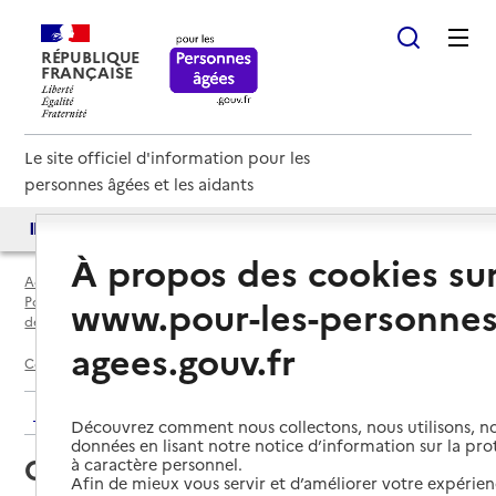
RÉPUBLIQUE
FRANÇAISE
Le site officiel d'information pour les
personnes âgées et les aidants
Accès aux annuaires
Accès par besoin
À propos des cookies su
Accueil
Espace annuaire
www.pour-les-personnes
Points d'information locaux dédiés aux personnes âgées par
département
agees.gouv.fr
Corrèze (19)
Brive-la-Gaillarde
CLIC de Brive
Retour aux résultats de l'annuaire
Découvrez comment nous collectons, nous utilisons, no
données en lisant notre notice d’information sur la pr
CLIC de Brive
à caractère personnel.
Afin de mieux vous servir et d’améliorer votre expérienc