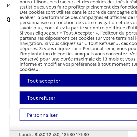
nous utilisons des traceurs et des cookies destinés à réal
Mis à jour le
02/05/2024
statistiques, vous faire profiter pleinement des fonction
Des cookies sont utilisés dans le cadre de campagne d
évaluer la performance des campagnes et afficher de la
Signaler une erreur
personnalisée en fonction de votre navigation et de vot
savoir plus, consultez la partie sur notre politique d'uti
Si vous cliquez sur « Tout Accepter », l’éditeur du porta
Coordonnées
partenaires déposeront ces cookies sur votre terminal l
navigation. Si vous cliquez sur « Tout Refuser », ces co
déposés. Si vous cliquez sur « Personnaliser », vous pou
Adresse
22 rue Berlioz
l’implantation de cookies auxquels vous consentez. Vot
19100
-
Brive-la-Gaillarde
conservé pour une durée maximale de 13 mois et vous
informé et modifier vos préférences à tout moment sur
Voir itinéraire
cookies ».
05 55 17 71 82
Tout accepter
Contact
Tout refuser
Site internet
Personnaliser
Horaires
Lundi : 8h30-12h30, 13h30-17h30