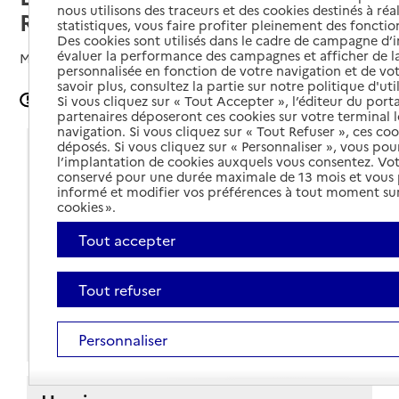
nous utilisons des traceurs et des cookies destinés à réal
Rochelle- Ré - Aunis Atlantique
statistiques, vous faire profiter pleinement des fonction
Des cookies sont utilisés dans le cadre de campagne d
évaluer la performance des campagnes et afficher de la
Mis à jour le
30/07/2024
personnalisée en fonction de votre navigation et de vot
savoir plus, consultez la partie sur notre politique d'uti
Signaler une erreur
Si vous cliquez sur « Tout Accepter », l’éditeur du porta
partenaires déposeront ces cookies sur votre terminal l
navigation. Si vous cliquez sur « Tout Refuser », ces co
déposés. Si vous cliquez sur « Personnaliser », vous pou
Coordonnées
l’implantation de cookies auxquels vous consentez. Vot
conservé pour une durée maximale de 13 mois et vous
Adresse
49 avenue Aristide-Briand - CS 60003
informé et modifier vos préférences à tout moment sur
cookies ».
17000
-
La Rochelle
Tout accepter
Voir itinéraire
05 17 83 43 17
Tout refuser
Contact
Site internet
Personnaliser