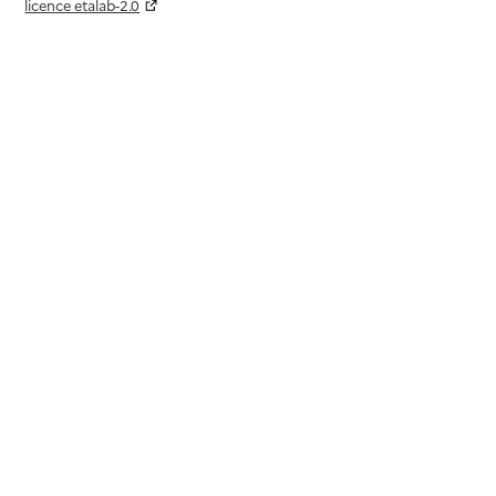
licence etalab-2.0
Paramètres sur le choix des cookies