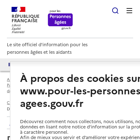
RÉPUBLIQUE
FRANÇAISE
Le site officiel d'information pour les
personnes âgées et les aidants
Accès aux annuaires
Accès par besoin
À propos des cookies su
Accueil
Espace annuaire
Points d'information locaux dédiés aux personnes âgées par
www.pour-les-personnes
département
agees.gouv.fr
Charente-Maritime (17)
Jonzac
Délégation territoriale Haute Saintonge
Découvrez comment nous collectons, nous utilisons, no
Retour aux résultats de l'annuaire
données en lisant notre notice d’information sur la pr
à caractère personnel.
Délégation territoriale Haute
Afin de mieux vous servir et d’améliorer votre expérienc