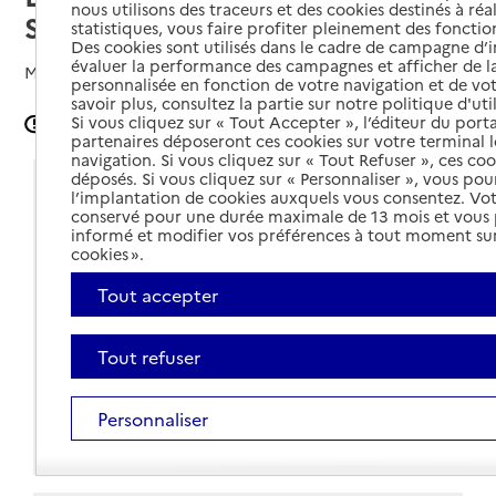
nous utilisons des traceurs et des cookies destinés à réal
Saintonge
statistiques, vous faire profiter pleinement des fonction
Des cookies sont utilisés dans le cadre de campagne d
évaluer la performance des campagnes et afficher de la
Mis à jour le
30/07/2025
personnalisée en fonction de votre navigation et de vot
savoir plus, consultez la partie sur notre politique d'uti
Si vous cliquez sur « Tout Accepter », l’éditeur du porta
Signaler une erreur
partenaires déposeront ces cookies sur votre terminal l
navigation. Si vous cliquez sur « Tout Refuser », ces co
déposés. Si vous cliquez sur « Personnaliser », vous pou
Coordonnées
l’implantation de cookies auxquels vous consentez. Vot
conservé pour une durée maximale de 13 mois et vous
Adresse
Route de Mosnac - C50088 - Résidence Philippe -
informé et modifier vos préférences à tout moment sur
cookies ».
Bâtiment C
17500
-
Jonzac
Tout accepter
Voir itinéraire
Tout refuser
05 46 48 17 99
Contact
Personnaliser
Site internet