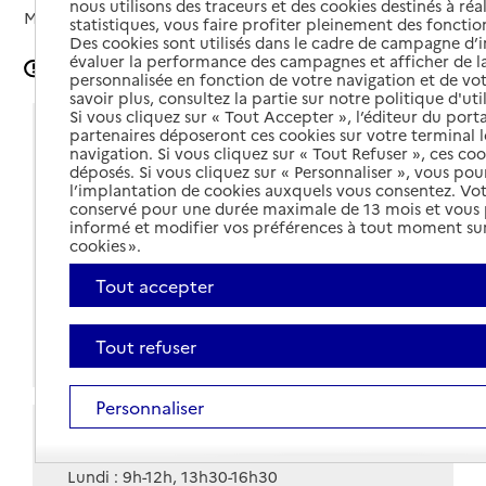
nous utilisons des traceurs et des cookies destinés à réal
Mis à jour le
09/01/2026
statistiques, vous faire profiter pleinement des fonction
Des cookies sont utilisés dans le cadre de campagne d
évaluer la performance des campagnes et afficher de la
Signaler une erreur
personnalisée en fonction de votre navigation et de vot
savoir plus, consultez la partie sur notre politique d'uti
Si vous cliquez sur « Tout Accepter », l’éditeur du porta
Coordonnées
partenaires déposeront ces cookies sur votre terminal l
navigation. Si vous cliquez sur « Tout Refuser », ces co
déposés. Si vous cliquez sur « Personnaliser », vous pou
Adresse
14 rue de la Chaussée Nival
l’implantation de cookies auxquels vous consentez. Vot
14130
-
Pont-l'Évêque
conservé pour une durée maximale de 13 mois et vous
informé et modifier vos préférences à tout moment sur
Voir itinéraire
cookies ».
02 14 47 54 94
Tout accepter
Contact
Tout refuser
Site internet
Personnaliser
Horaires
Lundi : 9h-12h, 13h30-16h30