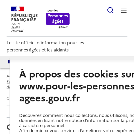
RÉPUBLIQUE
FRANÇAISE
Le site officiel d'information pour les
personnes âgées et les aidants
Accès aux annuaires
Accès par besoin
À propos des cookies su
Accueil
Espace annuaire
www.pour-les-personnes
Points d'information locaux dédiés aux personnes âgées par
département
agees.gouv.fr
Calvados (14)
Pont-l'Évêque
Clic du Pays d'Auge Nord
Retour aux résultats de l'annuaire
Découvrez comment nous collectons, nous utilisons, no
données en lisant notre notice d’information sur la pr
Clic du Pays d'Auge Nord
à caractère personnel.
Afin de mieux vous servir et d’améliorer votre expérienc