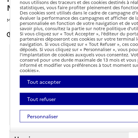
nous utilisons des traceurs et des cookies destinés à réal
Nord-Est - Antenne Est
statistiques, vous faire profiter pleinement des fonction
Des cookies sont utilisés dans le cadre de campagne d
évaluer la performance des campagnes et afficher de la
Mis à jour le
20/06/2025
personnalisée en fonction de votre navigation et de vot
savoir plus, consultez la partie sur notre politique d'uti
Si vous cliquez sur « Tout Accepter », l’éditeur du porta
Signaler une erreur
partenaires déposeront ces cookies sur votre terminal l
navigation. Si vous cliquez sur « Tout Refuser », ces co
déposés. Si vous cliquez sur « Personnaliser », vous pou
Coordonnées
l’implantation de cookies auxquels vous consentez. Vot
conservé pour une durée maximale de 13 mois et vous
Adresse
176 avenue de Montolivet
informé et modifier vos préférences à tout moment sur
cookies ».
13012
-
Marseille 12e Arrondissement
Tout accepter
Voir itinéraire
04 91 34 96 73
Tout refuser
Contact
Personnaliser
Site internet