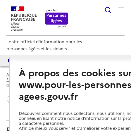
RÉPUBLIQUE
FRANÇAISE
Le site officiel d'information pour les
personnes âgées et les aidants
Accès aux annuaires
Accès par besoin
À propos des cookies su
Accueil
Espace annuaire
Points d'information locaux dédiés aux personnes âgées par
www.pour-les-personnes
département
agees.gouv.fr
Bouches-du-Rhône (13)
Marseille 12e Arrondissement
Pôle Infos Séniors - Marseille Nord-Est - Antenne Est
Découvrez comment nous collectons, nous utilisons, no
Retour aux résultats de l'annuaire
données en lisant notre notice d’information sur la pr
à caractère personnel.
Pôle Infos Séniors - Marseille
Afin de mieux vous servir et d’améliorer votre expérienc