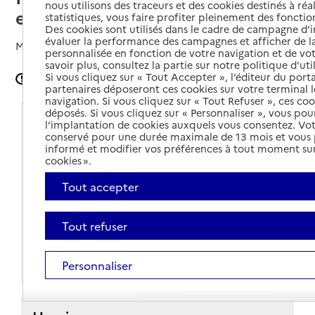
nous utilisons des traceurs et des cookies destinés à réal
et Culturel du Pays Ségali
statistiques, vous faire profiter pleinement des fonction
Des cookies sont utilisés dans le cadre de campagne d
évaluer la performance des campagnes et afficher de la
Mis à jour le
02/05/2024
personnalisée en fonction de votre navigation et de vot
savoir plus, consultez la partie sur notre politique d'uti
Si vous cliquez sur « Tout Accepter », l’éditeur du porta
Signaler une erreur
partenaires déposeront ces cookies sur votre terminal l
navigation. Si vous cliquez sur « Tout Refuser », ces co
déposés. Si vous cliquez sur « Personnaliser », vous pou
Coordonnées
l’implantation de cookies auxquels vous consentez. Vot
conservé pour une durée maximale de 13 mois et vous
Adresse
35 avenue de la Gare
informé et modifier vos préférences à tout moment sur
cookies ».
12800
-
Naucelle
Tout accepter
Voir itinéraire
05 65 72 29 19
Tout refuser
Contact
Personnaliser
Site internet