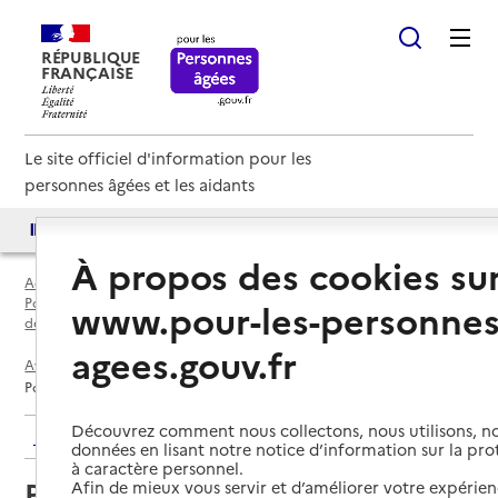
RÉPUBLIQUE
FRANÇAISE
Le site officiel d'information pour les
personnes âgées et les aidants
Accès aux annuaires
Accès par besoin
À propos des cookies su
Accueil
Espace annuaire
Points d'information locaux dédiés aux personnes âgées par
www.pour-les-personnes
département
agees.gouv.fr
Aveyron (12)
Naucelle
Point Info Séniors - Centre Social et Culturel du Pays Ségali
Découvrez comment nous collectons, nous utilisons, no
Retour aux résultats de l'annuaire
données en lisant notre notice d’information sur la pr
à caractère personnel.
Point Info Séniors - Centre Social
Afin de mieux vous servir et d’améliorer votre expérienc