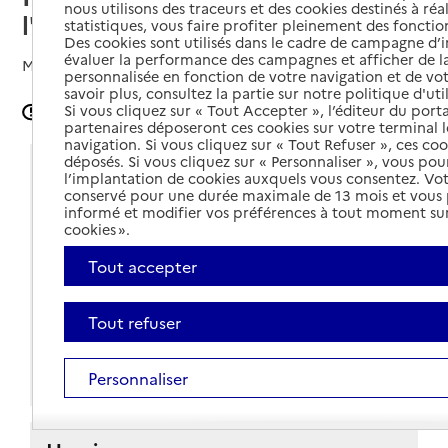
nous utilisons des traceurs et des cookies destinés à réal
l'autonomie - Vichy
statistiques, vous faire profiter pleinement des fonction
Des cookies sont utilisés dans le cadre de campagne d
évaluer la performance des campagnes et afficher de la
Mis à jour le
02/05/2024
personnalisée en fonction de votre navigation et de vot
savoir plus, consultez la partie sur notre politique d'uti
Si vous cliquez sur « Tout Accepter », l’éditeur du porta
Signaler une erreur
partenaires déposeront ces cookies sur votre terminal l
navigation. Si vous cliquez sur « Tout Refuser », ces co
déposés. Si vous cliquez sur « Personnaliser », vous pou
Coordonnées
l’implantation de cookies auxquels vous consentez. Vot
conservé pour une durée maximale de 13 mois et vous
Adresse
71 allée des Ailes
informé et modifier vos préférences à tout moment sur
cookies ».
03200
-
Vichy
Tout accepter
Voir itinéraire
04 70 34 15 50
Tout refuser
Contact
Personnaliser
Site internet