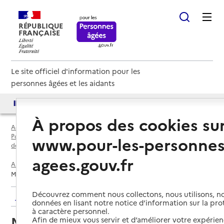
RÉPUBLIQUE
FRANÇAISE
Le site officiel d'information pour les
personnes âgées et les aidants
Accès aux annuaires
Accès par besoin
À propos des cookies su
Accueil
Espace annuaire
Points d'information locaux dédiés aux personnes âgées par
www.pour-les-personnes
département
agees.gouv.fr
Allier (03)
Vichy
Maison départementale de l'autonomie - Vichy
Découvrez comment nous collectons, nous utilisons, no
Retour aux résultats de l'annuaire
données en lisant notre notice d’information sur la pr
à caractère personnel.
Maison départementale de
Afin de mieux vous servir et d’améliorer votre expérienc