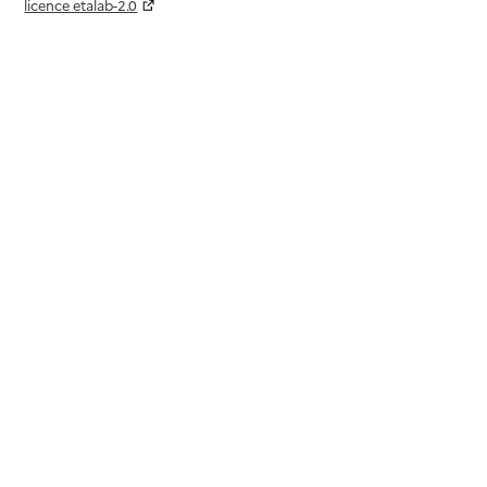
licence etalab-2.0
Paramètres sur le choix des cookies