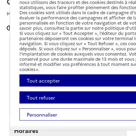
Guise
nous utilisons des traceurs et des cookies destinés à réal
statistiques, vous faire profiter pleinement des fonction
Des cookies sont utilisés dans le cadre de campagne d
Mis à jour le
02/05/2024
évaluer la performance des campagnes et afficher de la
personnalisée en fonction de votre navigation et de vot
Signaler une erreur
savoir plus, consultez la partie sur notre politique d'uti
Si vous cliquez sur « Tout Accepter », l’éditeur du porta
partenaires déposeront ces cookies sur votre terminal l
navigation. Si vous cliquez sur « Tout Refuser », ces co
Coordonnées
déposés. Si vous cliquez sur « Personnaliser », vous pou
l’implantation de cookies auxquels vous consentez. Vot
Adresse
128 rue du Curoir - BP5
conservé pour une durée maximale de 13 mois et vous
informé et modifier vos préférences à tout moment sur
02120
-
Guise
cookies ».
Voir itinéraire
Tout accepter
03 23 05 78 70
Tout refuser
Contact
Site internet
Personnaliser
Horaires