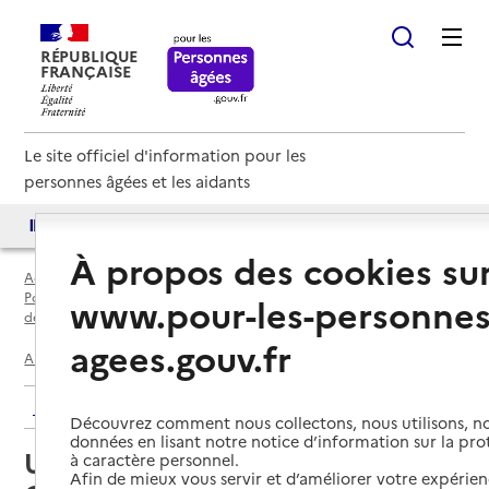
RÉPUBLIQUE
FRANÇAISE
Le site officiel d'information pour les
personnes âgées et les aidants
Accès aux annuaires
Accès par besoin
À propos des cookies su
Accueil
Espace annuaire
Points d'information locaux dédiés aux personnes âgées par
www.pour-les-personnes
département
agees.gouv.fr
Aisne (02)
Guise
UTAS de Thiérache - Site de Guise
Retour aux résultats de l'annuaire
Découvrez comment nous collectons, nous utilisons, no
données en lisant notre notice d’information sur la pr
UTAS de Thiérache - Site de
à caractère personnel.
Afin de mieux vous servir et d’améliorer votre expérienc