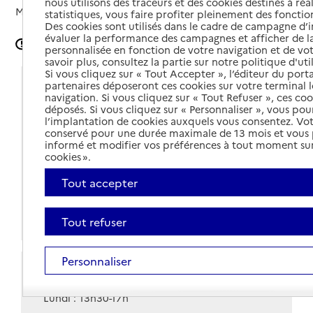
nous utilisons des traceurs et des cookies destinés à réal
Mis à jour le
02/05/2024
statistiques, vous faire profiter pleinement des fonction
Des cookies sont utilisés dans le cadre de campagne d
évaluer la performance des campagnes et afficher de la
Signaler une erreur
personnalisée en fonction de votre navigation et de vot
savoir plus, consultez la partie sur notre politique d'uti
Si vous cliquez sur « Tout Accepter », l’éditeur du porta
Coordonnées
partenaires déposeront ces cookies sur votre terminal l
navigation. Si vous cliquez sur « Tout Refuser », ces co
déposés. Si vous cliquez sur « Personnaliser », vous pou
Adresse
25 rue de l'Hôpital - Centre départemental de
l’implantation de cookies auxquels vous consentez. Vot
l'autonomie
conservé pour une durée maximale de 13 mois et vous
01190
-
Pont-de-Vaux
informé et modifier vos préférences à tout moment sur
cookies ».
Voir itinéraire
Tout accepter
03 85 30 31 73
Site internet
Tout refuser
Personnaliser
Horaires
Lundi : 13h30-17h