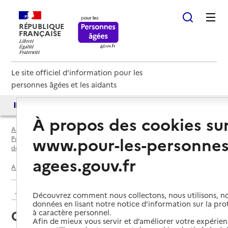
RÉPUBLIQUE
FRANÇAISE
Le site officiel d'information pour les
personnes âgées et les aidants
Accès aux annuaires
Accès par besoin
À propos des cookies su
Accueil
Espace annuaire
www.pour-les-personnes
Points d'information locaux dédiés aux personnes âgées par
département
agees.gouv.fr
Ain (01)
Pont-de-Vaux
CLIC de Pont-de-Vaux
Retour aux résultats de l'annuaire
Découvrez comment nous collectons, nous utilisons, no
données en lisant notre notice d’information sur la pr
CLIC de Pont-de-Vaux
à caractère personnel.
Afin de mieux vous servir et d’améliorer votre expérienc