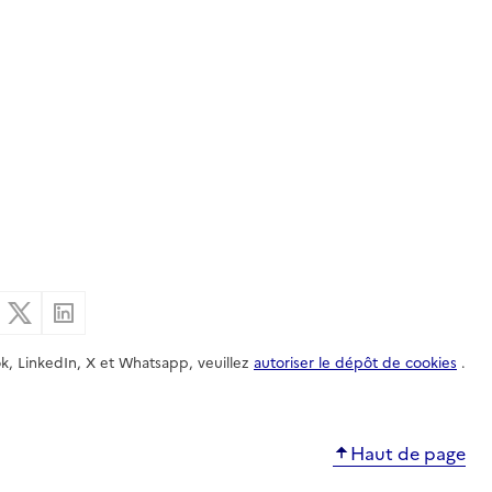
er par email
Partager sur Facebook
Partager sur X
Partager sur Linkedin
k, LinkedIn, X et Whatsapp, veuillez
autoriser le dépôt de cookies
.
Haut de page