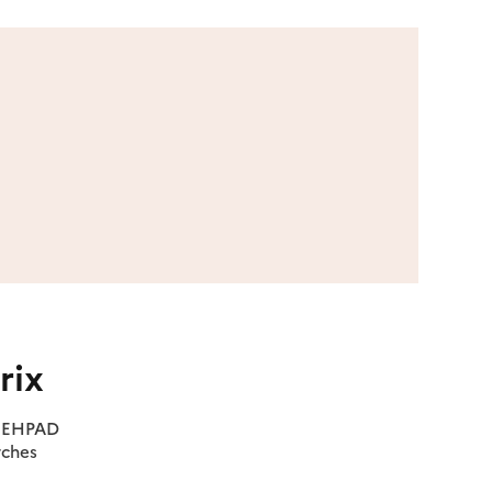
rix
es EHPAD
rches