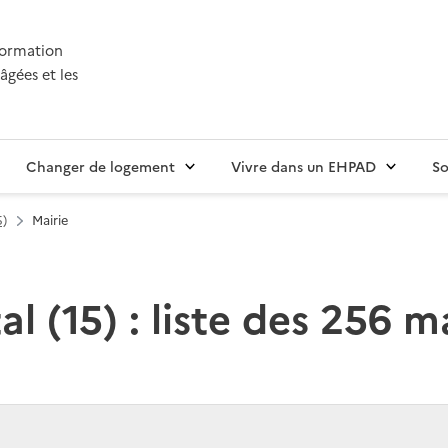
nformation
âgées et les
Changer de logement
Vivre dans un EHPAD
So
5)
Mairie
l (15) : liste des 256 m