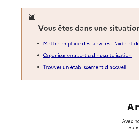
Mairie - Ally
Adresse
16 rue de la Minoterie
15700
-
Ally
Vous êtes dans une situatio
04 71 69 00 69
Mettre en place des services d'aide et d
Contact
Organiser une sortie d'hospitalisation
Rapport HAS
Source des données : Annuaire de l'administration - Base de données l
Trouver un établissement d'accueil
(data.gouv.fr)
Mis à jour le : 29/08/2024
Mairie - Andelat
Adresse
Le Bourg
An
15100
-
Andelat
Avec no
04 71 60 04 08
ou o
Contact