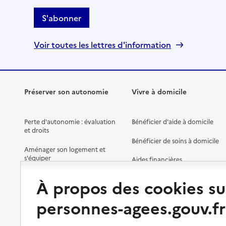
15380
-
Anglards-de-Salers
S'abonner
0471400002
Voir toutes les lettres d'information
Contact
Site internet
Rapport HAS
Source des données : Annuaire de l'administration - Base de données l
(data.gouv.fr)
Préserver son autonomie
Vivre à domicile
Mis à jour le : 05/05/2026
Mairie - Anterrieux
Perte d'autonomie : évaluation
Bénéficier d'aide à domicile
et droits
Adresse
Le Bourg
Bénéficier de soins à domicile
Aménager son logement et
15110
-
Anterrieux
s'équiper
Aides financières
Préserver son autonomie et sa
04 71 23 54 91
Solutions d'accueil temporaire
À propos des cookies su
santé
Contact
Partager son logement
personnes-agees.gouv.fr
Rapport HAS
Organiser à l'avance sa propre
protection
Source des données : Annuaire de l'administration - Base de données l
Vivre à domicile avec une
(data.gouv.fr)
maladie ou un handicap