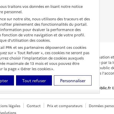
us traitons vos données en lisant notre notice
Droits en EHPAD
re personnel.
Fin de vie en EHPAD
ce sur notre site, nous utilisons des traceurs et des
 profiter pleinement des fonctionnalités du portail.
d’information pour évaluer la performance des
 fonction de votre navigation et de votre profil.
ique d'utilisation des cookies.
tail PPA et ses partenaires déposeront ces cookies
iquez sur « Tout Refuser », ces cookies ne seront pas
Portail national d'information 
ourrez choisir l’implantation de cookies auxquels
et de leurs proches, créé par la l
urée maximale de 13 mois et vous pouvez être
et animé par le Service public 
 la page « Gérer les cookies ».
ocales / Premier ministre
partenaires engagés dans l'acc
leurs aidants.
pter
Tout refuser
Personnaliser
info.gouv.fr
service-public.fr
ions légales
Contact
Prix et comparateurs
Données perso
évolutions