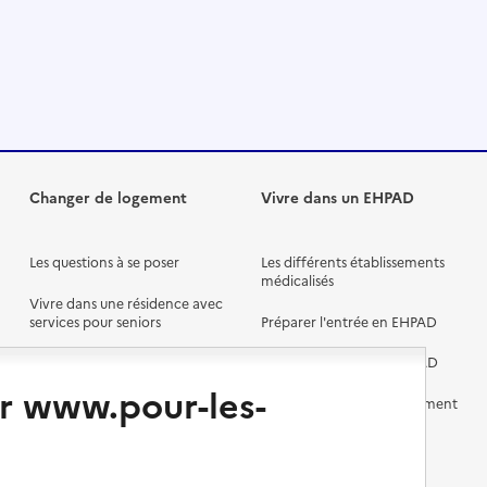
ocales / Premier ministre
Changer de logement
Vivre dans un EHPAD
Les questions à se poser
Les différents établissements
médicalisés
Vivre dans une résidence avec
services pour seniors
Préparer l'entrée en EHPAD
Vivre chez un proche
Aides financières en EHPAD
r www.pour-les-
Vivre en accueil familial
Prévention, accompagnement
et soins
Autres solutions de logement
Comprendre les prix en
ocales / Premier ministre
EHPAD