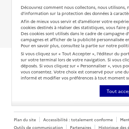
Les mesures de protection
Mis à jour le : 02/09/2024
Découvrez comment nous collectons, nous utilisons, no
Être hospitalisé
d’information sur la protection des données à caractè
Les obligations de la famille
Mairie - Antignac
Afin de mieux vous servir et d’améliorer votre expérien
Fin de vie à domicile
À qui s’adresser ?
Adresse
19 rue Paul-Antoine-Mirande
cookies destinés à réaliser des statistiques, vous faire
Des cookies sont utilisés dans le cadre de campagne 
15240
-
Antignac
Les politiques du grand âge
campagnes et afficher de la publicité personnalisée en
Pour en savoir plus, consultez la partie sur notre polit
0471402116
Si vous cliquez sur « Tout Accepter », l’éditeur du por
Contact
sur votre terminal lors de votre navigation. Si vous cl
Site internet
déposés. Si vous cliquez sur « Personnaliser », vous p
vous consentez. Votre choix est conservé pour une d
Rapport HAS
informé et modifier vos préférences à tout moment sur
Source des données : Annuaire de l'administration - Base de données l
(data.gouv.fr)
Mis à jour le : 05/05/2026
Tout acce
Mairie - Apchon
Adresse
1 les Écoles
15400
-
Apchon
Plan du site
Accessibilité : totalement conforme
Ment
Outils de communication
Partenaires
Historique des 