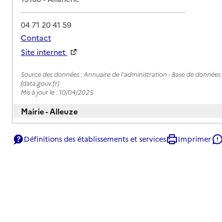
04 71 20 41 59
Contact
Site internet
Rapport HAS
Source des données : Annuaire de l'administration - Base de données l
(data.gouv.fr)
Mis à jour le : 10/04/2025
Mairie - Alleuze
Adresse
15100
-
Alleuze
Définitions des établissements et services
Imprimer
04 71 73 04 87
Contact
Rapport HAS
Source des données : Annuaire de l'administration - Base de données l
(data.gouv.fr)
Mis à jour le : 06/06/2024