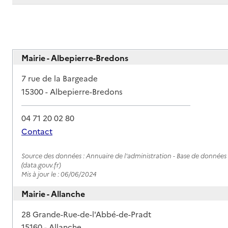
Mairie - Albepierre-Bredons
Adresse
7 rue de la Bargeade
15300
-
Albepierre-Bredons
04 71 20 02 80
Contact
Rapport HAS
Source des données : Annuaire de l'administration - Base de données l
(data.gouv.fr)
Mis à jour le : 06/06/2024
Mairie - Allanche
Adresse
28 Grande-Rue-de-l'Abbé-de-Pradt
15160
-
Allanche