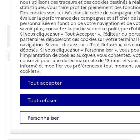
nous utilisons des traceurs et des cookies destinés à réal
statistiques, vous faire profiter pleinement des fonction
Ajouter cette recherche aux favoris
Des cookies sont utilisés dans le cadre de campagne d
évaluer la performance des campagnes et afficher de la
personnalisée en fonction de votre navigation et de vot
savoir plus, consultez la partie sur notre politique d'uti
Afficher les résultats par:
Si vous cliquez sur « Tout Accepter », l’éditeur du porta
partenaires déposeront ces cookies sur votre terminal l
Mode liste
Mode carte
navigation. Si vous cliquez sur « Tout Refuser », ces co
déposés. Si vous cliquez sur « Personnaliser », vous pou
l’implantation de cookies auxquels vous consentez. Vot
Espace conseil France Rénov' - Bourges
conservé pour une durée maximale de 13 mois et vous
informé et modifier vos préférences à tout moment sur
Adresse
11 rue Maurice Roy
cookies ».
18000
-
Bourges
Tout accepter
0248697190
Contact
Tout refuser
Site internet
Rapport HAS
Personnaliser
Source des données : Annuaire de l'administration - Base de
données locales / Premier ministre (data.gouv.fr)
Mis à jour le : 01/11/2025