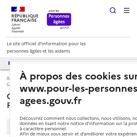
RÉPUBLIQUE
FRANÇAISE
Le site officiel d'information pour les
personnes âgées et les aidants
Accès aux annuaires
Accès par besoin
À propos des cookies su
Accueil
Espace annuaire
France rénov' par département
www.pour-les-personnes
Cher (18)
France Rénov'
Cher (18) : liste des 2 France
agees.gouv.fr
Rénov'
Découvrez comment nous collectons, nous utilisons, no
données en lisant notre notice d’information sur la pr
Modifier ma recherche
à caractère personnel.
Afin de mieux vous servir et d’améliorer votre expérienc