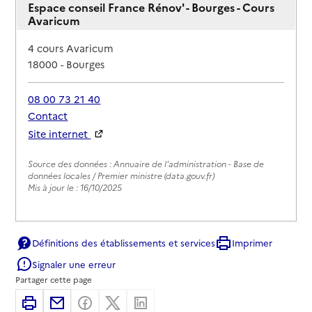
Espace conseil France Rénov' - Bourges - Cours
Avaricum
Adresse
4 cours Avaricum
18000
-
Bourges
08 00 73 21 40
Contact
Site internet
Rapport HAS
Source des données : Annuaire de l'administration - Base de
données locales / Premier ministre (data.gouv.fr)
Mis à jour le : 16/10/2025
Définitions des établissements et services
Imprimer
Signaler une erreur
Partager cette page
Imprimer
Partager par email
Partager sur Facebook
Partager sur X
Partager sur Linkedin