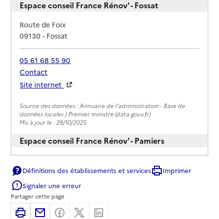
Espace conseil France Rénov' - Fossat
Adresse
Route de Foix
09130
-
Fossat
05 61 68 55 90
Contact
Site internet
Rapport HAS
Source des données : Annuaire de l'administration - Base de
données locales / Premier ministre (data.gouv.fr)
Mis à jour le : 28/10/2025
Espace conseil France Rénov' - Pamiers
Adresse
26 bis boulevard-Delcassé
Définitions des établissements et services
Imprimer
09100
-
Pamiers
Signaler une erreur
01 64 43 36 11
Partager cette page
Site internet
Imprimer
Partager par email
Partager sur Facebook
Partager sur X
Partager sur Linkedin
Rapport HAS