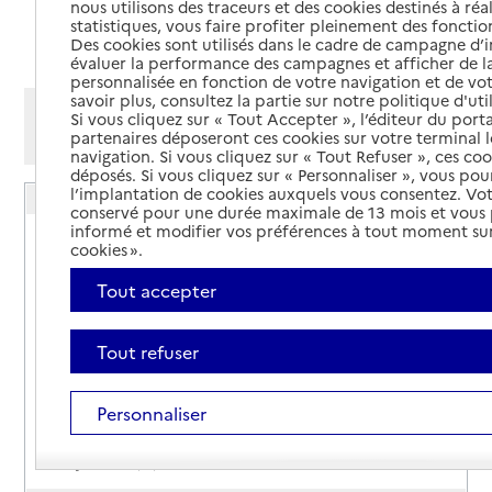
nous utilisons des traceurs et des cookies destinés à réal
statistiques, vous faire profiter pleinement des fonction
Ajouter cette recherche aux favoris
Des cookies sont utilisés dans le cadre de campagne d
évaluer la performance des campagnes et afficher de la
personnalisée en fonction de votre navigation et de vot
savoir plus, consultez la partie sur notre politique d'uti
Afficher les résultats par:
Si vous cliquez sur « Tout Accepter », l’éditeur du porta
partenaires déposeront ces cookies sur votre terminal l
Mode liste
Mode carte
navigation. Si vous cliquez sur « Tout Refuser », ces co
déposés. Si vous cliquez sur « Personnaliser », vous pou
l’implantation de cookies auxquels vous consentez. Vot
Espace conseil France Rénov' - Foix
conservé pour une durée maximale de 13 mois et vous
informé et modifier vos préférences à tout moment sur
Adresse
10 rue Rhin-et-Danube
cookies ».
09000
-
Foix
Tout accepter
05 34 14 63 81
Contact
Tout refuser
Site internet
Rapport HAS
Personnaliser
Source des données : Annuaire de l'administration - Base de
données locales / Premier ministre (data.gouv.fr)
Mis à jour le : 21/11/2025