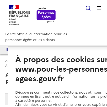
RÉPUBLIQUE
FRANÇAISE
Le site officiel d'information pour les
personnes âgées et les aidants
Accès aux annuaires
Accès par besoin
À propos des cookies su
Accueil
Espace annuaire
France rénov' par département
www.pour-les-personnes
Ariège (09)
France Rénov'
Ariège (09) : liste des 4 France
agees.gouv.fr
Rénov'
Découvrez comment nous collectons, nous utilisons, no
données en lisant notre notice d’information sur la pr
Modifier ma recherche
à caractère personnel.
Afin de mieux vous servir et d’améliorer votre expérienc