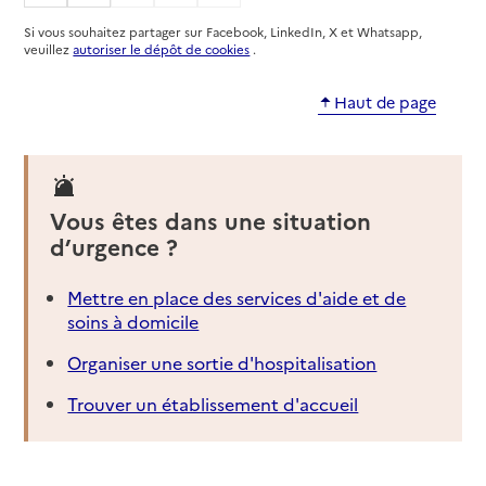
Source des données : Annuaire de l'administration - Base de
Si vous souhaitez partager sur Facebook, LinkedIn, X et Whatsapp,
données locales / Premier ministre (data.gouv.fr)
veuillez
autoriser le dépôt de cookies
.
Mis à jour le : 14/11/2025
Espace conseil France Rénov' - Saint-Jean-de-
Haut de page
Verges
Adresse
55 rue des Muriers - Zone de Joulieu
09000
-
Saint-Jean-de-Verges
Vous êtes dans une situation
d’urgence ?
0534146381
Contact
Site internet
Mettre en place des services d'aide et de
Rapport HAS
soins à domicile
Source des données : Annuaire de l'administration - Base de
Organiser une sortie d'hospitalisation
données locales / Premier ministre (data.gouv.fr)
Mis à jour le : 01/11/2025
Trouver un établissement d'accueil