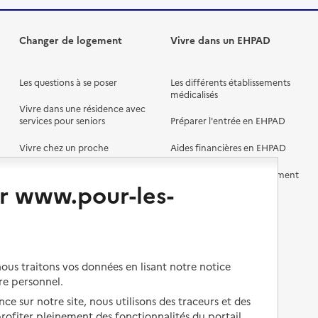
Changer de logement
Vivre dans un EHPAD
Les questions à se poser
Les différents établissements
médicalisés
Vivre dans une résidence avec
services pour seniors
Préparer l'entrée en EHPAD
Vivre chez un proche
Aides financières en EHPAD
Vivre en accueil familial
Prévention, accompagnement
r www.pour-les-
et soins
Autres solutions de logement
Comprendre les prix en
EHPAD
Droits en EHPAD
us traitons vos données en lisant notre notice
Fin de vie en EHPAD
re personnel.
ce sur notre site, nous utilisons des traceurs et des
 profiter pleinement des fonctionnalités du portail.