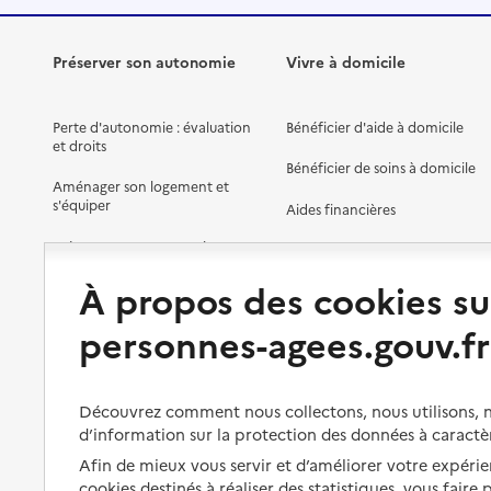
Préserver son autonomie
Vivre à domicile
Perte d'autonomie : évaluation
Bénéficier d'aide à domicile
et droits
Bénéficier de soins à domicile
Aménager son logement et
s'équiper
Aides financières
Préserver son autonomie et sa
Solutions d'accueil temporaire
santé
À propos des cookies su
Partager son logement
Organiser à l'avance sa propre
protection
personnes-agees.gouv.fr
Vivre à domicile avec une
maladie ou un handicap
Les mesures de protection
Être hospitalisé
Les obligations de la famille
Découvrez comment nous collectons, nous utilisons, no
d’information sur la protection des données à caractè
Fin de vie à domicile
À qui s’adresser ?
Afin de mieux vous servir et d’améliorer votre expérien
cookies destinés à réaliser des statistiques, vous faire
Les politiques du grand âge