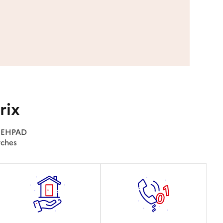
rix
es EHPAD
rches