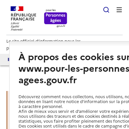
RÉPUBLIQUE
FRANÇAISE
Le site officiel d'information pour les
personnes âgées et les aidants
À propos des cookies su
Accès aux annuaires
Accès par besoin
www.pour-les-personnes
agees.gouv.fr
Haut de page
Découvrez comment nous collectons, nous utilisons, no
données en lisant notre notice d’information sur la pr
à caractère personnel.
Vous êtes dans une situation
Afin de mieux vous servir et d’améliorer votre expérienc
d’urgence ?
nous utilisons des traceurs et des cookies destinés à réal
statistiques, vous faire profiter pleinement des fonction
Des cookies sont utilisés dans le cadre de campagne d
Mettre en place des services d'aide et de