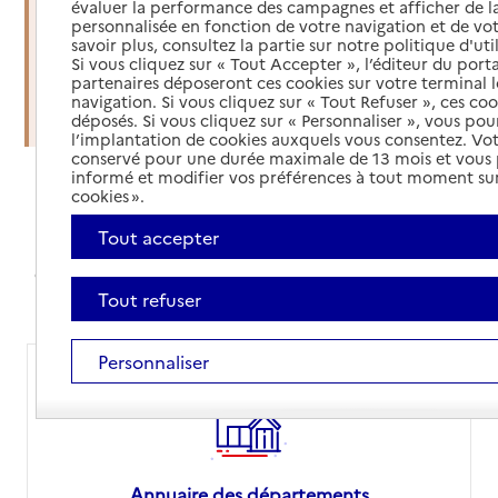
évaluer la performance des campagnes et afficher de la
soins à domicile
personnalisée en fonction de votre navigation et de vot
savoir plus, consultez la partie sur notre politique d'uti
Si vous cliquez sur « Tout Accepter », l’éditeur du porta
Organiser une sortie d'hospitalisation
partenaires déposeront ces cookies sur votre terminal l
navigation. Si vous cliquez sur « Tout Refuser », ces co
Trouver un établissement d'accueil
déposés. Si vous cliquez sur « Personnaliser », vous pou
l’implantation de cookies auxquels vous consentez. Vot
conservé pour une durée maximale de 13 mois et vous
informé et modifier vos préférences à tout moment sur
cookies ».
Annuaires et comparateur de prix
Tout accepter
Avec nos annuaires, simplifiez vos recherches,
comparez les prix des EHPAD ou orientez-vous sur le
site de votre département pour vos démarches
Tout refuser
Personnaliser
Annuaire des départements