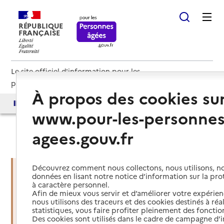
RÉPUBLIQUE
FRANÇAISE
Le site officiel d'information pour les
personnes âgées et les aidants
À propos des cookies su
Accès aux annuaires
Accès par besoin
www.pour-les-personnes
agees.gouv.fr
Haut de page
Découvrez comment nous collectons, nous utilisons, no
données en lisant notre notice d’information sur la pr
à caractère personnel.
Vous êtes dans une situation
Afin de mieux vous servir et d’améliorer votre expérienc
d’urgence ?
nous utilisons des traceurs et des cookies destinés à réal
statistiques, vous faire profiter pleinement des fonction
Des cookies sont utilisés dans le cadre de campagne d
Mettre en place des services d'aide et de