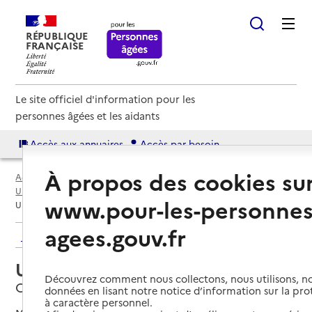
RÉPUBLIQUE
FRANÇAISE
Le site officiel d'information pour les
personnes âgées et les aidants
Accès aux annuaires
Accès par besoin
À propos des cookies su
Accueil
Espace annuaire
Annuaire USLD
USLD par département
Hérault (34)
Castelnau-le-Lez
www.pour-les-personnes
USLD Les Jardins de Sophia
agees.gouv.fr
Retour aux résultats de l'annuaire
USLD Les Jardins de Sophia
Découvrez comment nous collectons, nous utilisons, no
Castelnau-le-Lez, HERAULT
données en lisant notre notice d’information sur la pr
à caractère personnel.