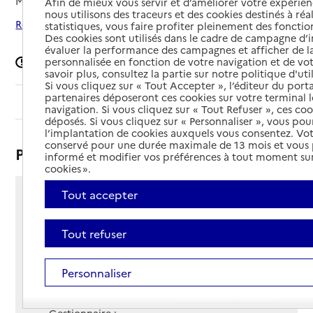
Mis à jour le
10/12/2024
Afin de mieux vous servir et d’améliorer votre expérienc
nous utilisons des traceurs et des cookies destinés à réal
Rechercher les établissements autour de Castelnau-le-Lez
statistiques, vous faire profiter pleinement des fonction
Des cookies sont utilisés dans le cadre de campagne d
évaluer la performance des campagnes et afficher de la
personnalisée en fonction de votre navigation et de vot
Signaler une erreur
savoir plus, consultez la partie sur notre politique d'uti
Si vous cliquez sur « Tout Accepter », l’éditeur du porta
partenaires déposeront ces cookies sur votre terminal l
Sommaire
navigation. Si vous cliquez sur « Tout Refuser », ces co
déposés. Si vous cliquez sur « Personnaliser », vous pou
l’implantation de cookies auxquels vous consentez. Vot
conservé pour une durée maximale de 13 mois et vous
Présentation
informé et modifier vos préférences à tout moment sur
cookies ».
Tout accepter
715 mas de Rochet
34170 - Castelnau-le-Lez
Tout refuser
Voir itinéraire
Téléphone :
04 99 58 33 33
Personnaliser
Contact
Contact
Site Internet
Site internet non renseigné