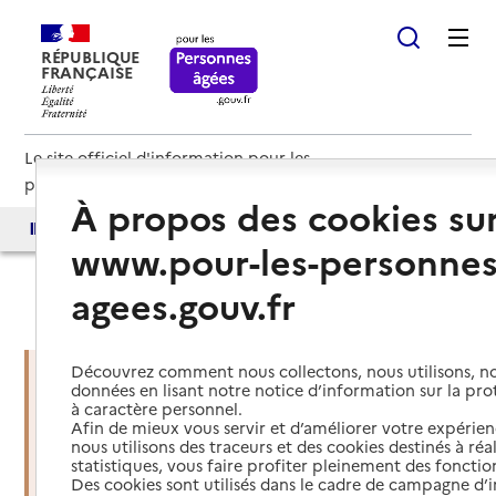
RÉPUBLIQUE
FRANÇAISE
Le site officiel d'information pour les
personnes âgées et les aidants
À propos des cookies su
Accès aux annuaires
Accès par besoin
www.pour-les-personnes
agees.gouv.fr
Haut de page
Découvrez comment nous collectons, nous utilisons, no
données en lisant notre notice d’information sur la pr
à caractère personnel.
Vous êtes dans une situation
Afin de mieux vous servir et d’améliorer votre expérienc
d’urgence ?
nous utilisons des traceurs et des cookies destinés à réal
statistiques, vous faire profiter pleinement des fonction
Des cookies sont utilisés dans le cadre de campagne d
Mettre en place des services d'aide et de