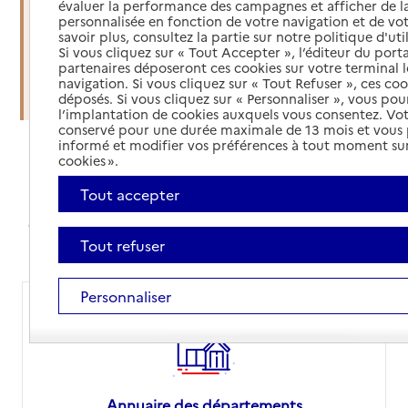
évaluer la performance des campagnes et afficher de la
soins à domicile
personnalisée en fonction de votre navigation et de vot
savoir plus, consultez la partie sur notre politique d'uti
Si vous cliquez sur « Tout Accepter », l’éditeur du porta
Organiser une sortie d'hospitalisation
partenaires déposeront ces cookies sur votre terminal l
navigation. Si vous cliquez sur « Tout Refuser », ces co
Trouver un établissement d'accueil
déposés. Si vous cliquez sur « Personnaliser », vous pou
l’implantation de cookies auxquels vous consentez. Vot
conservé pour une durée maximale de 13 mois et vous
informé et modifier vos préférences à tout moment sur
cookies ».
Annuaires et comparateur de prix
Tout accepter
Avec nos annuaires, simplifiez vos recherches,
comparez les prix des EHPAD ou orientez-vous sur le
site de votre département pour vos démarches
Tout refuser
Personnaliser
Annuaire des départements