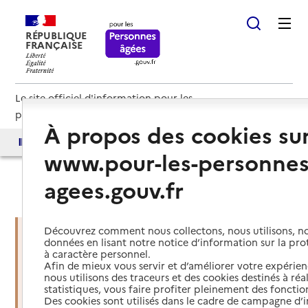
RÉPUBLIQUE
FRANÇAISE
Le site officiel d'information pour les
personnes âgées et les aidants
À propos des cookies su
Accès aux annuaires
Accès par besoin
www.pour-les-personnes
agees.gouv.fr
Haut de page
Découvrez comment nous collectons, nous utilisons, no
données en lisant notre notice d’information sur la pr
à caractère personnel.
Vous êtes dans une situation
Afin de mieux vous servir et d’améliorer votre expérienc
d’urgence ?
nous utilisons des traceurs et des cookies destinés à réal
statistiques, vous faire profiter pleinement des fonction
Des cookies sont utilisés dans le cadre de campagne d
Mettre en place des services d'aide et de