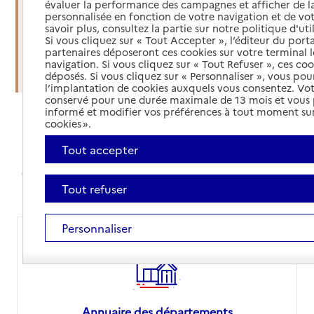
évaluer la performance des campagnes et afficher de la
soins à domicile
personnalisée en fonction de votre navigation et de vot
savoir plus, consultez la partie sur notre politique d'uti
Si vous cliquez sur « Tout Accepter », l’éditeur du porta
Organiser une sortie d'hospitalisation
partenaires déposeront ces cookies sur votre terminal l
navigation. Si vous cliquez sur « Tout Refuser », ces co
Trouver un établissement d'accueil
déposés. Si vous cliquez sur « Personnaliser », vous pou
l’implantation de cookies auxquels vous consentez. Vot
conservé pour une durée maximale de 13 mois et vous
informé et modifier vos préférences à tout moment sur
cookies ».
Annuaires et comparateur de prix
Tout accepter
Avec nos annuaires, simplifiez vos recherches,
comparez les prix des EHPAD ou orientez-vous sur le
site de votre département pour vos démarches
Tout refuser
Personnaliser
Annuaire des départements