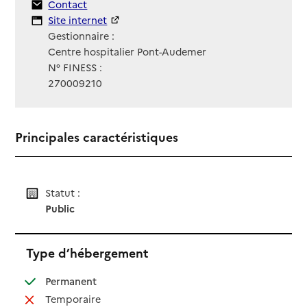
Contact
Contact
Site Internet
Site internet
Gestionnaire :
Centre hospitalier Pont-Audemer
N° FINESS :
270009210
Principales caractéristiques
Statut :
Public
Type d’hébergement
: disponible
Permanent
: non disponible
Temporaire