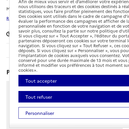
Afin de mieux vous servir et d’améliorer votre expérienc
nous utilisons des traceurs et des cookies destinés à réal
Mis à jour le
12/02/2025
statistiques, vous faire profiter pleinement des fonction
Des cookies sont utilisés dans le cadre de campagne d
Rechercher les établissements autour de Pont-Audemer
évaluer la performance des campagnes et afficher de la
personnalisée en fonction de votre navigation et de vot
savoir plus, consultez la partie sur notre politique d'uti
Signaler une erreur
Si vous cliquez sur « Tout Accepter », l’éditeur du porta
partenaires déposeront ces cookies sur votre terminal l
navigation. Si vous cliquez sur « Tout Refuser », ces co
Sommaire
déposés. Si vous cliquez sur « Personnaliser », vous pou
l’implantation de cookies auxquels vous consentez. Vot
conservé pour une durée maximale de 13 mois et vous
informé et modifier vos préférences à tout moment sur
cookies ».
Présentation
Tout accepter
64 route de Lisieux
Tout refuser
BP 431
27500 - Pont-Audemer
Voir itinéraire
Personnaliser
Téléphone :
02 32 41 64 64