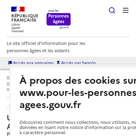
RÉPUBLIQUE
FRANÇAISE
Le site officiel d'information pour les
personnes âgées et les aidants
Accès aux annuaires
Accès par besoin
À propos des cookies su
Accueil
Espace annuaire
Annuaire USLD
USLD par département
Eure (27)
Pont-Audemer
www.pour-les-personnes
USLD du Centre hospitalier Pont-Audemer
agees.gouv.fr
Retour aux résultats de l'annuaire
USLD du Centre hospitalier Pont-
Découvrez comment nous collectons, nous utilisons, no
Audemer
données en lisant notre notice d’information sur la pr
à caractère personnel.
Pont-Audemer, EURE