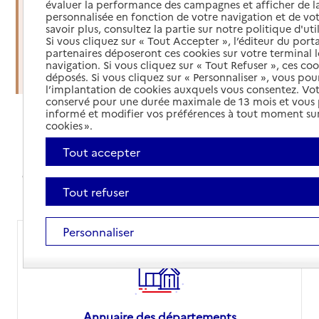
évaluer la performance des campagnes et afficher de la
soins à domicile
personnalisée en fonction de votre navigation et de vot
savoir plus, consultez la partie sur notre politique d'uti
Si vous cliquez sur « Tout Accepter », l’éditeur du porta
Organiser une sortie d'hospitalisation
partenaires déposeront ces cookies sur votre terminal l
navigation. Si vous cliquez sur « Tout Refuser », ces co
Trouver un établissement d'accueil
déposés. Si vous cliquez sur « Personnaliser », vous pou
l’implantation de cookies auxquels vous consentez. Vot
conservé pour une durée maximale de 13 mois et vous
informé et modifier vos préférences à tout moment sur
cookies ».
Annuaires et comparateur de prix
Tout accepter
Avec nos annuaires, simplifiez vos recherches,
comparez les prix des EHPAD ou orientez-vous sur le
site de votre département pour vos démarches
Tout refuser
Personnaliser
Annuaire des départements