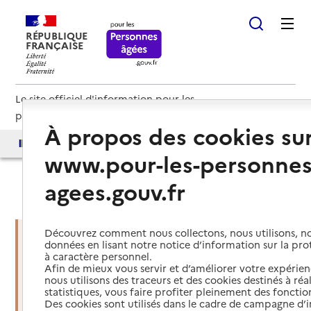
RÉPUBLIQUE
FRANÇAISE
Le site officiel d'information pour les
personnes âgées et les aidants
À propos des cookies su
Accès aux annuaires
Accès par besoin
www.pour-les-personnes
agees.gouv.fr
Haut de page
Découvrez comment nous collectons, nous utilisons, no
données en lisant notre notice d’information sur la pr
à caractère personnel.
Vous êtes dans une situation
Afin de mieux vous servir et d’améliorer votre expérienc
d’urgence ?
nous utilisons des traceurs et des cookies destinés à réal
statistiques, vous faire profiter pleinement des fonction
Des cookies sont utilisés dans le cadre de campagne d
Mettre en place des services d'aide et de