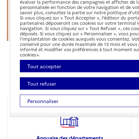
évaluer la performance des campagnes et afficher de la
soins à domicile
personnalisée en fonction de votre navigation et de vot
savoir plus, consultez la partie sur notre politique d'uti
Si vous cliquez sur « Tout Accepter », l’éditeur du porta
Organiser une sortie d'hospitalisation
partenaires déposeront ces cookies sur votre terminal l
navigation. Si vous cliquez sur « Tout Refuser », ces co
Trouver un établissement d'accueil
déposés. Si vous cliquez sur « Personnaliser », vous pou
l’implantation de cookies auxquels vous consentez. Vot
conservé pour une durée maximale de 13 mois et vous
informé et modifier vos préférences à tout moment sur
cookies ».
Annuaires et comparateur de prix
Tout accepter
Avec nos annuaires, simplifiez vos recherches,
comparez les prix des EHPAD ou orientez-vous sur le
site de votre département pour vos démarches
Tout refuser
Personnaliser
Annuaire des départements