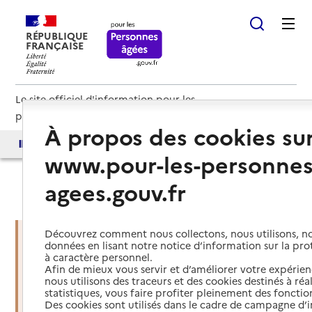
RÉPUBLIQUE
FRANÇAISE
Le site officiel d'information pour les
personnes âgées et les aidants
À propos des cookies su
Accès aux annuaires
Accès par besoin
www.pour-les-personnes
agees.gouv.fr
Haut de page
Découvrez comment nous collectons, nous utilisons, no
données en lisant notre notice d’information sur la pr
à caractère personnel.
Vous êtes dans une situation
Afin de mieux vous servir et d’améliorer votre expérienc
d’urgence ?
nous utilisons des traceurs et des cookies destinés à réal
statistiques, vous faire profiter pleinement des fonction
Des cookies sont utilisés dans le cadre de campagne d
Mettre en place des services d'aide et de