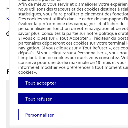
Afin de mieux vous servir et d’améliorer votre expérienc
Mis à jour le
02/05/2025
nous utilisons des traceurs et des cookies destinés à réal
statistiques, vous faire profiter pleinement des fonction
Rechercher les établissements autour de Andrésy
Des cookies sont utilisés dans le cadre de campagne d
évaluer la performance des campagnes et afficher de la
personnalisée en fonction de votre navigation et de vot
savoir plus, consultez la partie sur notre politique d'uti
Signaler une erreur
Si vous cliquez sur « Tout Accepter », l’éditeur du porta
partenaires déposeront ces cookies sur votre terminal l
navigation. Si vous cliquez sur « Tout Refuser », ces co
Sommaire
déposés. Si vous cliquez sur « Personnaliser », vous pou
l’implantation de cookies auxquels vous consentez. Vot
conservé pour une durée maximale de 13 mois et vous
informé et modifier vos préférences à tout moment sur
Présentation
cookies ».
Tout accepter
60 rue des Courcieux
78570 - Andrésy
Tout refuser
Voir itinéraire
Téléphone :
Personnaliser
06 66 80 20 21
Contact
Contact