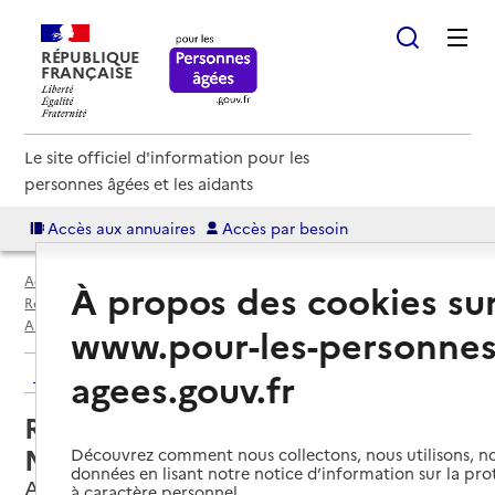
RÉPUBLIQUE
FRANÇAISE
Le site officiel d'information pour les
personnes âgées et les aidants
Accès aux annuaires
Accès par besoin
Accueil
Espace annuaire
Annuaire résidences autonomie
À propos des cookies su
Résidences autonomie par département
Yvelines (78)
Andrésy
Résidence autonomie Les Magnolias
www.pour-les-personnes
Retour aux résultats de l'annuaire
agees.gouv.fr
Résidence autonomie Les
Magnolias
Découvrez comment nous collectons, nous utilisons, no
données en lisant notre notice d’information sur la pr
Andrésy, YVELINES
à caractère personnel.