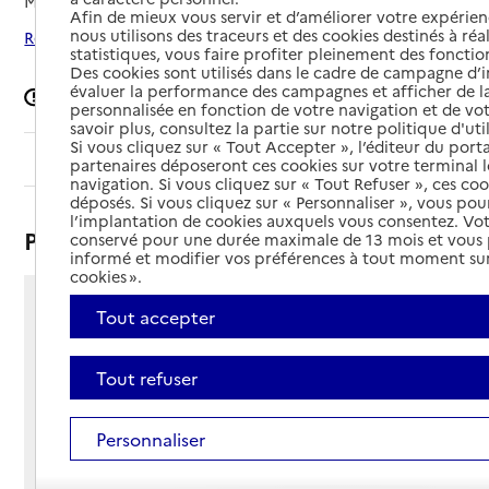
Mis à jour le
04/02/2026
Afin de mieux vous servir et d’améliorer votre expérienc
nous utilisons des traceurs et des cookies destinés à réal
Rechercher les établissements autour de Épinal
statistiques, vous faire profiter pleinement des fonction
Des cookies sont utilisés dans le cadre de campagne d
évaluer la performance des campagnes et afficher de la
Signaler une erreur
personnalisée en fonction de votre navigation et de vot
savoir plus, consultez la partie sur notre politique d'uti
Si vous cliquez sur « Tout Accepter », l’éditeur du porta
Sommaire
partenaires déposeront ces cookies sur votre terminal l
navigation. Si vous cliquez sur « Tout Refuser », ces co
déposés. Si vous cliquez sur « Personnaliser », vous pou
l’implantation de cookies auxquels vous consentez. Vot
Présentation
conservé pour une durée maximale de 13 mois et vous
informé et modifier vos préférences à tout moment sur
cookies ».
20 quai Jules Michelet
Tout accepter
88000 - Épinal
Voir itinéraire
Tout refuser
Téléphone :
03 29 82 54 17
Personnaliser
Contact
Contact
Site Internet
Site internet