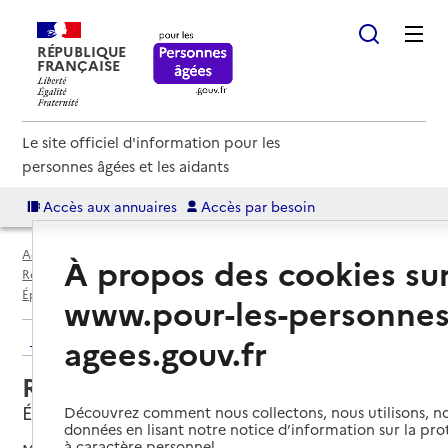
RÉPUBLIQUE
FRANÇAISE
Le site officiel d'information pour les
personnes âgées et les aidants
Accès aux annuaires
Accès par besoin
Accueil
Espace annuaire
Annuaire résidences autonomie
À propos des cookies su
Résidences autonomie par département
Vosges (88)
Épinal
Résidence autonomie Bon Repos
www.pour-les-personnes
Retour aux résultats de l'annuaire
agees.gouv.fr
Résidence autonomie Bon Repos
Épinal, VOSGES
Découvrez comment nous collectons, nous utilisons, no
données en lisant notre notice d’information sur la pr
à caractère personnel.