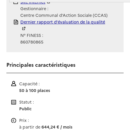
Site Internet
Site internet
Gestionnaire :
Centre Communal d'Action Sociale (CCAS)
Rapport HAS
Dernier rapport d'évaluation de la qualité
N° FINESS :
860780865
Principales caractéristiques
Capacité :
50 à 100 places
Statut :
Public
Prix :
à partir de
644,24 € / mois