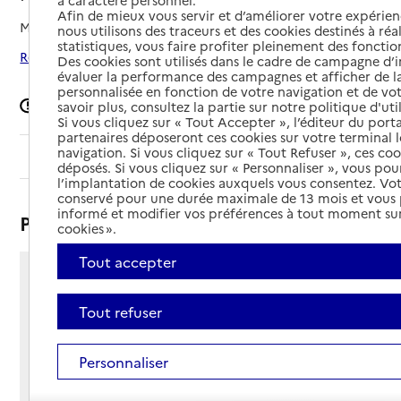
à caractère personnel.
Afin de mieux vous servir et d’améliorer votre expérienc
Mis à jour le
19/02/2026
nous utilisons des traceurs et des cookies destinés à réal
statistiques, vous faire profiter pleinement des fonction
Rechercher les établissements autour de Poitiers
Des cookies sont utilisés dans le cadre de campagne d
évaluer la performance des campagnes et afficher de la
personnalisée en fonction de votre navigation et de vot
Signaler une erreur
savoir plus, consultez la partie sur notre politique d'uti
Si vous cliquez sur « Tout Accepter », l’éditeur du porta
partenaires déposeront ces cookies sur votre terminal l
navigation. Si vous cliquez sur « Tout Refuser », ces co
Sommaire
déposés. Si vous cliquez sur « Personnaliser », vous pou
l’implantation de cookies auxquels vous consentez. Vot
conservé pour une durée maximale de 13 mois et vous
informé et modifier vos préférences à tout moment sur
Présentation
cookies ».
Tout accepter
18 rue de la Vallée Monnaie
86000 - Poitiers
Tout refuser
Voir itinéraire
Téléphone :
Personnaliser
05 49 52 38 25
Contact
Contact