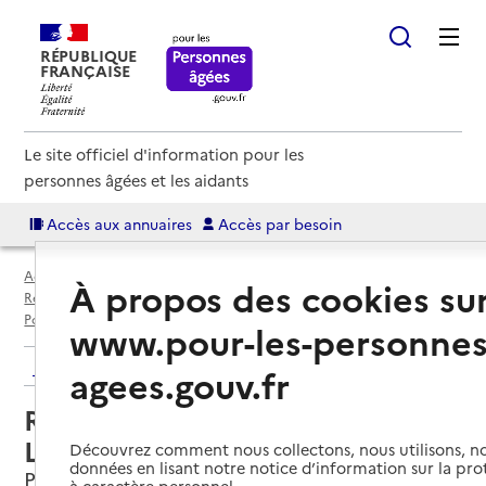
RÉPUBLIQUE
FRANÇAISE
Le site officiel d'information pour les
personnes âgées et les aidants
Accès aux annuaires
Accès par besoin
Accueil
Espace annuaire
Annuaire résidences autonomie
À propos des cookies su
Résidences autonomie par département
Vienne (86)
Poitiers
Résidence autonomie Marie-Louise Troubat
www.pour-les-personnes
Retour aux résultats de l'annuaire
agees.gouv.fr
Résidence autonomie Marie-
Louise Troubat
Découvrez comment nous collectons, nous utilisons, no
données en lisant notre notice d’information sur la pr
Poitiers, VIENNE