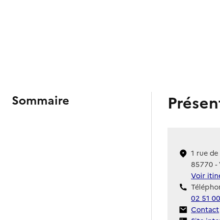
Présen
Sommaire
1 rue de
85770 - 
Voir iti
Téléphon
02 51 0
Contact
Contact