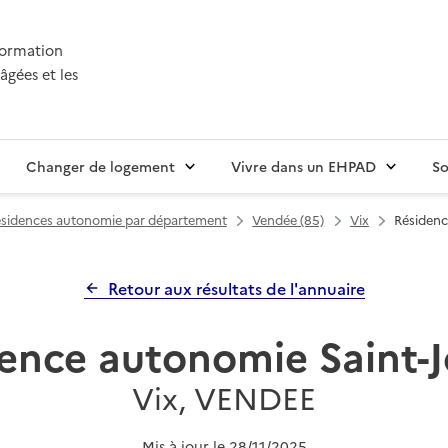
nformation
âgées et les
Changer de logement
Vivre dans un EHPAD
So
sidences autonomie par département
Vendée (85)
Vix
Résidenc
Retour aux résultats de l'annuaire
ence autonomie Saint-
Vix, VENDEE
Mis à jour le
28/11/2025