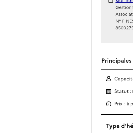
Site Int
Site int
Gestionn
Associat
N° FINES
850027
Principales
Capacité
Statut :
Prix :
à p
Type d’h