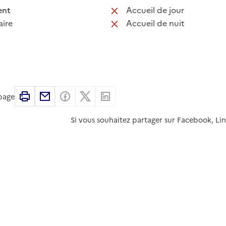
 disponible
: non disponib
ent
Accueil de jour
 non disponible
: non disponib
ire
Accueil de nuit
Imprimer
Partager par email
Partager sur Facebook
Partager sur X
Partager sur Linkedin
 page
Si vous souhaitez partager sur Facebook, Li