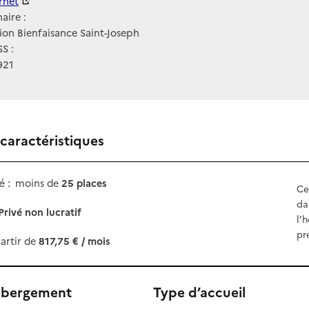
ernet
ernet
aire :
ion Bienfaisance Saint-Joseph
S :
921
 caractéristiques
 :
moins de
25 places
Ce
da
Privé non lucratif
l’
pr
artir de
817,75 € / mois
ébergement
Type d’accueil