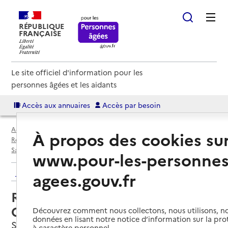
RÉPUBLIQUE
FRANÇAISE
Le site officiel d'information pour les
personnes âgées et les aidants
Accès aux annuaires
Accès par besoin
Accueil
Espace annuaire
Annuaire résidences autonomie
À propos des cookies su
Résidences autonomie par département
Vendée (85)
Sainte-Florence
Résidence autonomie MARPA Claire Fontaine
www.pour-les-personnes
Retour aux résultats de l'annuaire
agees.gouv.fr
Résidence autonomie MARPA
Claire Fontaine
Découvrez comment nous collectons, nous utilisons, no
données en lisant notre notice d’information sur la pr
Sainte-Florence, VENDEE
à caractère personnel.