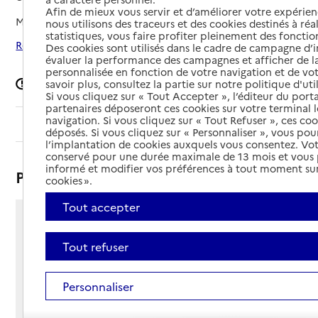
Afin de mieux vous servir et d’améliorer votre expérienc
Mis à jour le
17/03/2026
nous utilisons des traceurs et des cookies destinés à réal
statistiques, vous faire profiter pleinement des fonction
Rechercher les établissements autour de Sainte-Florence
Des cookies sont utilisés dans le cadre de campagne d
évaluer la performance des campagnes et afficher de la
personnalisée en fonction de votre navigation et de vot
Signaler une erreur
savoir plus, consultez la partie sur notre politique d'uti
Si vous cliquez sur « Tout Accepter », l’éditeur du porta
partenaires déposeront ces cookies sur votre terminal l
navigation. Si vous cliquez sur « Tout Refuser », ces co
Sommaire
déposés. Si vous cliquez sur « Personnaliser », vous pou
l’implantation de cookies auxquels vous consentez. Vot
conservé pour une durée maximale de 13 mois et vous
informé et modifier vos préférences à tout moment sur
Présentation
cookies ».
Tout accepter
2 impasse christian villeneuve
SAINTE-FLORENCE
Tout refuser
85140 - Sainte-Florence
Voir itinéraire
Personnaliser
Téléphone :
02 51 61 04 00