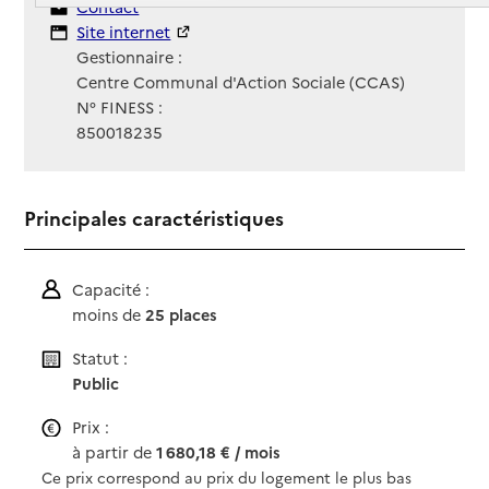
Contact
Contact
Site Internet
Site internet
Gestionnaire :
Centre Communal d'Action Sociale (CCAS)
N° FINESS :
850018235
Principales caractéristiques
Capacité :
moins de
25 places
Statut :
Public
Prix :
à partir de
1 680,18 € / mois
Ce prix correspond au prix du logement le plus bas