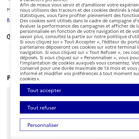
Afin de mieux vous servir et d’améliorer votre expérienc
Mis à jour le
08/09/2024
nous utilisons des traceurs et des cookies destinés à réal
statistiques, vous faire profiter pleinement des fonction
Rechercher les établissements autour de Grosbreuil
Des cookies sont utilisés dans le cadre de campagne d
évaluer la performance des campagnes et afficher de la
personnalisée en fonction de votre navigation et de vot
Signaler une erreur
savoir plus, consultez la partie sur notre politique d'uti
Si vous cliquez sur « Tout Accepter », l’éditeur du porta
partenaires déposeront ces cookies sur votre terminal l
navigation. Si vous cliquez sur « Tout Refuser », ces co
Sommaire
déposés. Si vous cliquez sur « Personnaliser », vous pou
l’implantation de cookies auxquels vous consentez. Vot
conservé pour une durée maximale de 13 mois et vous
informé et modifier vos préférences à tout moment sur
Présentation
cookies ».
Tout accepter
la grande boutière
85440 - Grosbreuil
Tout refuser
Voir itinéraire
Téléphone :
Personnaliser
02 51 20 50 00
Contact
Contact