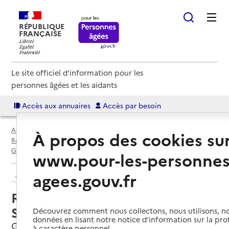
RÉPUBLIQUE
FRANÇAISE
Le site officiel d'information pour les
personnes âgées et les aidants
Accès aux annuaires
Accès par besoin
Accueil
Espace annuaire
Annuaire résidences autonomie
À propos des cookies su
Résidences autonomie par département
Vendée (85)
Grosbreuil
Résidence autonomie Les Saisonnales
www.pour-les-personnes
Retour aux résultats de l'annuaire
agees.gouv.fr
Résidence autonomie Les
Saisonnales
Découvrez comment nous collectons, nous utilisons, no
données en lisant notre notice d’information sur la pr
Grosbreuil, VENDEE
à caractère personnel.