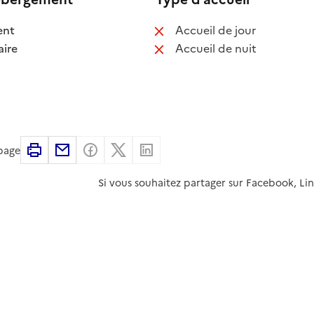
 disponible
: non disponib
ent
Accueil de jour
 disponible
: non disponib
ire
Accueil de nuit
Imprimer
Partager par email
Partager sur Facebook
Partager sur X
Partager sur Linkedin
 page
Si vous souhaitez partager sur Facebook, Li