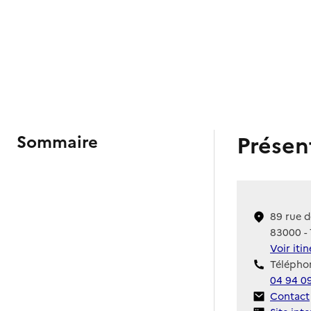
Présen
Sommaire
89 rue d
83000 -
Voir iti
Téléphon
04 94 09
Contact
Contact