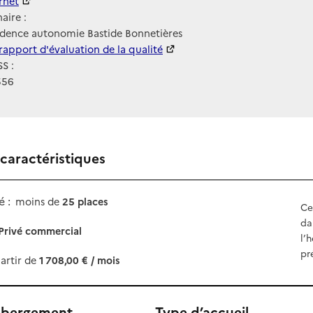
ernet
ernet
aire :
idence autonomie Bastide Bonnetières
 HAS
rapport d'évaluation de la qualité
S :
556
 caractéristiques
 :
moins de
25 places
Ce
da
Privé commercial
l’
pr
artir de
1 708,00 € / mois
ébergement
Type d’accueil