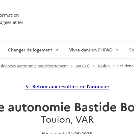
nformation
âgées et les
Changer de logement
Vivre dans un EHPAD
So
sidences autonomie par département
Var (83)
Toulon
Résidenc
Retour aux résultats de l'annuaire
e autonomie Bastide Bo
Toulon, VAR
Mis à jour le
24/06/2026