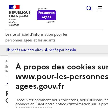
RÉPUBLIQUE
FRANÇAISE
Le site officiel d'information pour les
personnes âgées et les aidants
Accès aux annuaires
Accès par besoin
Accueil
Espace annuaire
Annuaire résidences autonomie
À propos des cookies su
Résidences autonomie par département
Var (83)
La Garde
Résidence autonomie Marie-Curie
www.pour-les-personnes
Retour aux résultats de l'annuaire
agees.gouv.fr
Résidence autonomie Marie-
Curie
Découvrez comment nous collectons, nous utilisons, no
données en lisant notre notice d’information sur la pr
La Garde, VAR