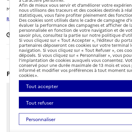
à caractère personnel.
Afin de mieux vous servir et d’améliorer votre expérienc
Mis à jour le
25/02/2026
nous utilisons des traceurs et des cookies destinés à réal
statistiques, vous faire profiter pleinement des fonction
Rechercher les établissements autour de La Garde
Des cookies sont utilisés dans le cadre de campagne d
évaluer la performance des campagnes et afficher de la
personnalisée en fonction de votre navigation et de vot
Signaler une erreur
savoir plus, consultez la partie sur notre politique d'uti
Si vous cliquez sur « Tout Accepter », l’éditeur du porta
partenaires déposeront ces cookies sur votre terminal l
navigation. Si vous cliquez sur « Tout Refuser », ces co
Sommaire
déposés. Si vous cliquez sur « Personnaliser », vous pou
l’implantation de cookies auxquels vous consentez. Vot
conservé pour une durée maximale de 13 mois et vous
informé et modifier vos préférences à tout moment sur
Présentation
cookies ».
Tout accepter
Rue Albert Piault
83130 - La Garde
Tout refuser
Voir itinéraire
Téléphone :
Personnaliser
04 22 80 13 88
Contact
Contact