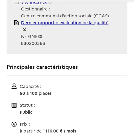
Site Internet
Site internet
Gestionnaire :
Centre communal d'action sociale (CCAS)
Rapport HAS
Dernier rapport d'évaluation de la qualité
N° FINESS :
830200366
Principales caractéristiques
Capacité :
50 à 100 places
Statut :
Public
Prix :
à partir de
1 116,00 € / mois