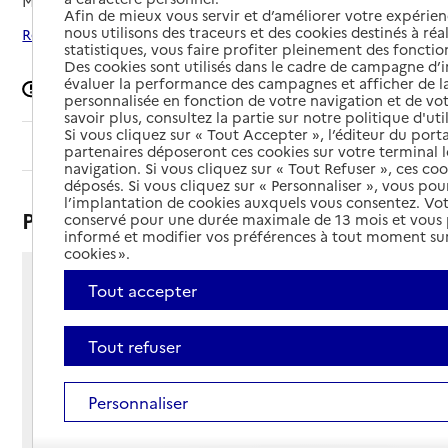
Mis à jour le
11/06/2025
Afin de mieux vous servir et d’améliorer votre expérienc
nous utilisons des traceurs et des cookies destinés à réal
Rechercher les établissements autour de Hyères
statistiques, vous faire profiter pleinement des fonction
Des cookies sont utilisés dans le cadre de campagne d
évaluer la performance des campagnes et afficher de la
Signaler une erreur
personnalisée en fonction de votre navigation et de vot
savoir plus, consultez la partie sur notre politique d'uti
Si vous cliquez sur « Tout Accepter », l’éditeur du porta
Sommaire
partenaires déposeront ces cookies sur votre terminal l
navigation. Si vous cliquez sur « Tout Refuser », ces co
déposés. Si vous cliquez sur « Personnaliser », vous pou
l’implantation de cookies auxquels vous consentez. Vot
Présentation
conservé pour une durée maximale de 13 mois et vous
informé et modifier vos préférences à tout moment sur
cookies ».
1 rue Louis Armand
Tout accepter
83400 - Hyères
Voir itinéraire
Tout refuser
Téléphone :
04 83 69 05 27
Personnaliser
Contact
Contact
Site Internet
Site internet non renseigné