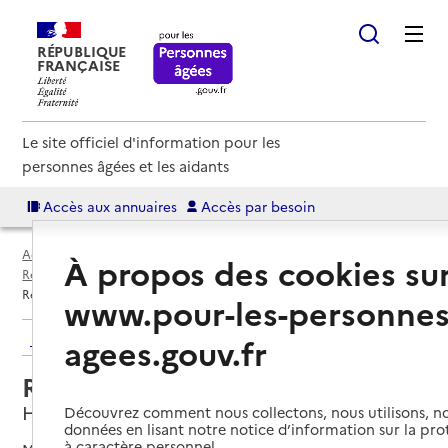
RÉPUBLIQUE
FRANÇAISE
Le site officiel d'information pour les
personnes âgées et les aidants
Accès aux annuaires
Accès par besoin
Accueil
Espace annuaire
Annuaire résidences autonomie
À propos des cookies su
Résidences autonomie par département
Var (83)
Hyères
Résidence autonomie Les Mûriers
www.pour-les-personnes
Retour aux résultats de l'annuaire
agees.gouv.fr
Résidence autonomie Les Mûriers
Hyères, VAR
Découvrez comment nous collectons, nous utilisons, no
données en lisant notre notice d’information sur la pr
à caractère personnel.