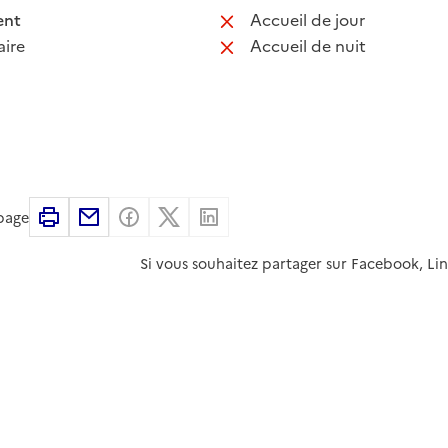
 disponible
: non disponib
ent
Accueil de jour
 non disponible
: non disponib
ire
Accueil de nuit
Imprimer
Partager par email
Partager sur Facebook
Partager sur X
Partager sur Linkedin
 page
Si vous souhaitez partager sur Facebook, Li