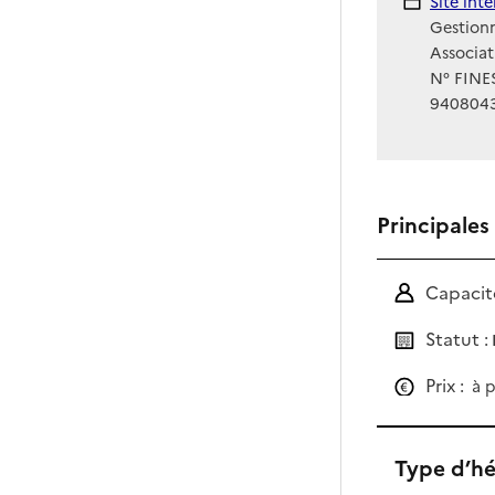
Site Int
Site int
Gestionn
Associat
N° FINES
940804
Principales
Capacité
Statut :
Prix :
à p
Type d’h