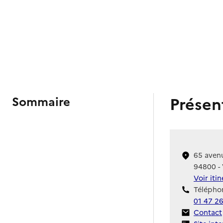
Présen
Sommaire
65 aven
94800 - V
Voir iti
Téléphon
01 47 26
Contact
Contact