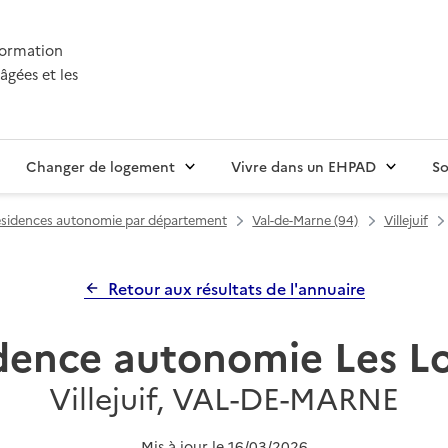
nformation
âgées et les
Changer de logement
Vivre dans un EHPAD
So
sidences autonomie par département
Val-de-Marne (94)
Villejuif
Retour aux résultats de l'annuaire
dence autonomie Les Lo
Villejuif, VAL-DE-MARNE
Mis à jour le
16/03/2026