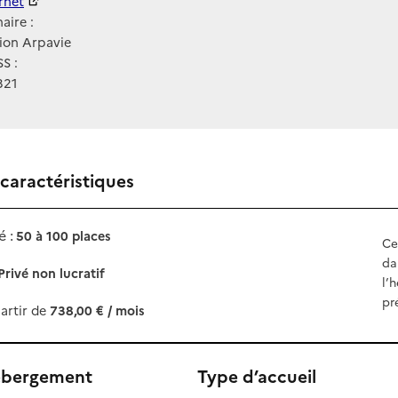
ernet
ernet
aire :
ion Arpavie
S :
321
 caractéristiques
 :
50 à 100 places
Ce
da
Privé non lucratif
l’
pr
artir de
738,00 € / mois
ébergement
Type d’accueil