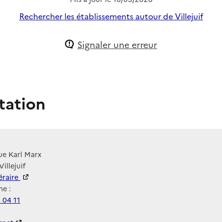
Rechercher les établissements autour de Villejuif
Signaler une erreur
tation
ue Karl Marx
illejuif
néraire
e :
 04 11