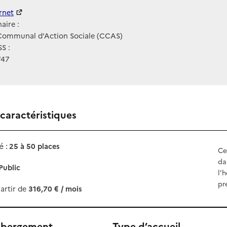
ernet
ernet
aire :
Communal d'Action Sociale (CCAS)
S :
747
 caractéristiques
 :
25 à 50 places
Ce
da
Public
l’
pr
artir de
316,70 € / mois
ébergement
Type d’accueil