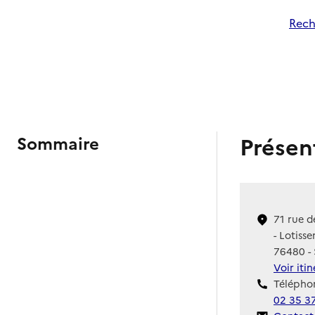
Rech
Présen
Sommaire
71 rue d
- Lotiss
76480 - 
Voir iti
Téléphon
02 35 3