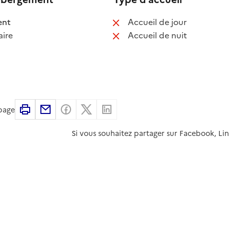
 disponible
: non disponib
ent
Accueil de jour
 non disponible
: non disponib
ire
Accueil de nuit
Imprimer
Partager par email
Partager sur Facebook
Partager sur X
Partager sur Linkedin
 page
Si vous souhaitez partager sur Facebook, Li