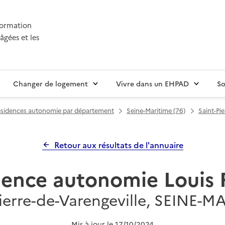
nformation
âgées et les
Changer de logement
Vivre dans un EHPAD
So
sidences autonomie par département
Seine-Maritime (76)
Saint-Pie
Retour aux résultats de l'annuaire
dence autonomie Louis 
Pierre-de-Varengeville, SEINE-M
Mis à jour le
17/10/2024