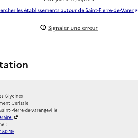
ercher les établissements autour de Saint-Pierre-de-Varenge
Signaler une erreur
tation
es Glycines
ement Cerisaie
Saint-Pierre-de-Varengeville
néraire
e :
7 50 19