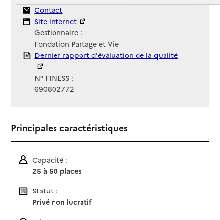
Contact
Contact
Site Internet
Site internet
Gestionnaire :
Fondation Partage et Vie
Rapport HAS
Dernier rapport d'évaluation de la qualité
N° FINESS :
690802772
Principales caractéristiques
Capacité :
25 à 50 places
Statut :
Privé non lucratif