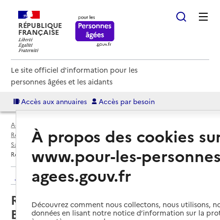
RÉPUBLIQUE
FRANÇAISE
Le site officiel d'information pour les
personnes âgées et les aidants
Accès aux annuaires
Accès par besoin
Accueil
Espace annuaire
Annuaire résidences autonomie
À propos des cookies su
Résidences autonomie par département
Rhône (69D)
Sainte-Foy-l'Argentière
www.pour-les-personnes
Résidence autonomie Les Balcons de la Brévenne
agees.gouv.fr
Retour aux résultats de l'annuaire
Résidence autonomie Les
Découvrez comment nous collectons, nous utilisons, no
Balcons de la Brévenne
données en lisant notre notice d’information sur la pr