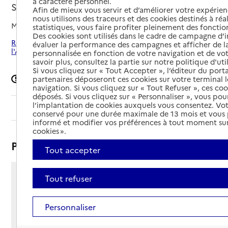
à caractère personnel.
Sainte-Foy-l'Argentière, RHONE
Afin de mieux vous servir et d’améliorer votre expérienc
nous utilisons des traceurs et des cookies destinés à réal
Mis à jour le
15/06/2026
statistiques, vous faire profiter pleinement des fonction
Des cookies sont utilisés dans le cadre de campagne d
Rechercher les établissements autour de Sainte-Foy-
évaluer la performance des campagnes et afficher de la
l'Argentière
personnalisée en fonction de votre navigation et de vot
savoir plus, consultez la partie sur notre politique d'uti
Si vous cliquez sur « Tout Accepter », l’éditeur du porta
Signaler une erreur
partenaires déposeront ces cookies sur votre terminal l
navigation. Si vous cliquez sur « Tout Refuser », ces co
déposés. Si vous cliquez sur « Personnaliser », vous pou
l’implantation de cookies auxquels vous consentez. Vot
Sommaire
conservé pour une durée maximale de 13 mois et vous
informé et modifier vos préférences à tout moment sur
cookies ».
Présentation
Tout accepter
Tout refuser
159 rue du Stade
69610 - Sainte-Foy-l'Argentière
Voir itinéraire
Personnaliser
Téléphone :
04 74 26 23 52