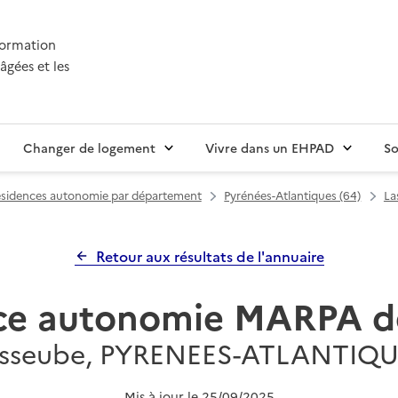
nformation
âgées et les
Changer de logement
Vivre dans un EHPAD
So
sidences autonomie par département
Pyrénées-Atlantiques (64)
La
Retour aux résultats de l'annuaire
ce autonomie MARPA de
sseube, PYRENEES-ATLANTIQ
Mis à jour le
25/09/2025