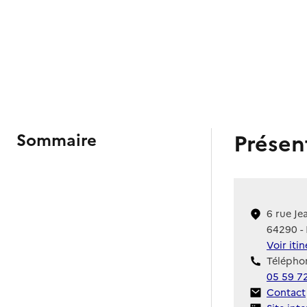
Présen
Sommaire
6 rue Je
64290 -
Voir iti
Téléphon
05 59 7
Contact
Contact