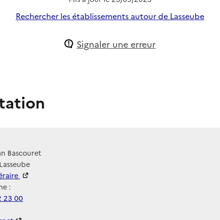
Rechercher les établissements autour de Lasseube
Signaler une erreur
tation
an Bascouret
 Lasseube
néraire
e :
2 23 00