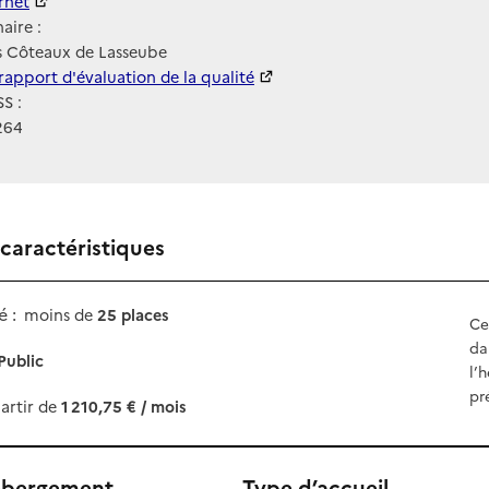
ernet
ernet
aire :
s Côteaux de Lasseube
 HAS
rapport d'évaluation de la qualité
S :
264
 caractéristiques
 :
moins de
25 places
Ce
da
Public
l’
pr
artir de
1 210,75 € / mois
ébergement
Type d’accueil