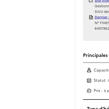
Site Int
Site int
Gestionn
SIVU de
Rapport
Dernier 
N° FINES
640796
Principales
Capacité
Statut :
Prix :
à p
Type d’h