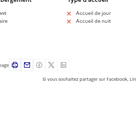
 disponible
: non disponib
ent
Accueil de jour
 non disponible
: non disponib
ire
Accueil de nuit
Imprimer
Partager par email
Partager sur Facebook
Partager sur X
Partager sur Linkedin
 page
Si vous souhaitez partager sur Facebook, Li