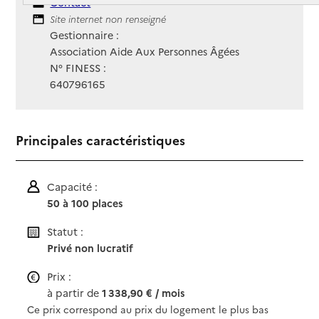
Contact
Contact
Site Internet
Site internet non renseigné
Gestionnaire :
Association Aide Aux Personnes Âgées
N° FINESS :
640796165
Principales caractéristiques
Capacité :
50 à 100 places
Statut :
Privé non lucratif
Prix :
à partir de
1 338,90 € / mois
Ce prix correspond au prix du logement le plus bas