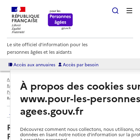
RÉPUBLIQUE
FRANÇAISE
Le site officiel d'information pour les
personnes âgées et les aidants
Accès aux annuaires
Accès par besoin
Accueil
Espace annuaire
Annuaire résidences autonomie
À propos des cookies su
Résidences autonomie par département
Pyrénées-Atlantiques (64)
Bidache
www.pour-les-personnes
Résidence autonomie Vincent Pochelu
agees.gouv.fr
Retour aux résultats de l'annuaire
Résidence autonomie Vincent
Découvrez comment nous collectons, nous utilisons, no
Pochelu
données en lisant notre notice d’information sur la pr
à caractère personnel.