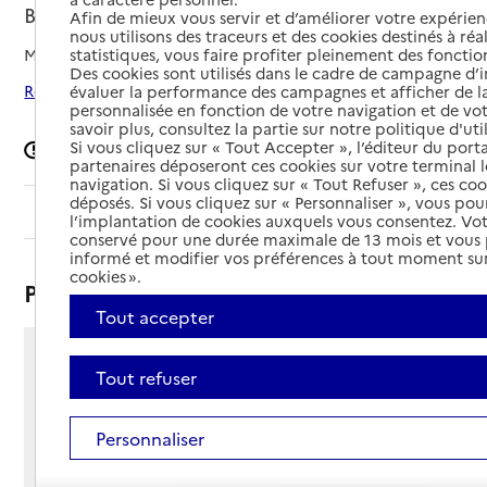
Bidache, PYRENEES-ATLANTIQUES
Afin de mieux vous servir et d’améliorer votre expérienc
nous utilisons des traceurs et des cookies destinés à réal
Mis à jour le
10/06/2026
statistiques, vous faire profiter pleinement des fonction
Des cookies sont utilisés dans le cadre de campagne d
Rechercher les établissements autour de Bidache
évaluer la performance des campagnes et afficher de la
personnalisée en fonction de votre navigation et de vot
savoir plus, consultez la partie sur notre politique d'uti
Si vous cliquez sur « Tout Accepter », l’éditeur du porta
Signaler une erreur
partenaires déposeront ces cookies sur votre terminal l
navigation. Si vous cliquez sur « Tout Refuser », ces co
déposés. Si vous cliquez sur « Personnaliser », vous pou
Sommaire
l’implantation de cookies auxquels vous consentez. Vot
conservé pour une durée maximale de 13 mois et vous
informé et modifier vos préférences à tout moment sur
cookies ».
Présentation
Tout accepter
105 route de Saint-Palais
Tout refuser
64520 - Bidache
Voir itinéraire
Personnaliser
Téléphone :
05 59 56 03 01